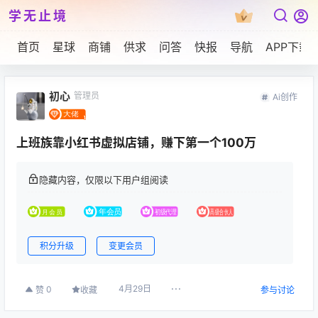
学无止境
首页
星球
商铺
供求
问答
快报
导航
APP下载
初心
管理员
Ai创作
上班族靠小红书虚拟店铺，赚下第一个100万
隐藏内容，仅限以下用户组阅读
积分升级
变更会员
4月29日
0
赞
收藏
参与讨论