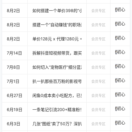
接导入 AI 工具快速生成统一画风古
案、找片源资源困难、不会剪辑、
初心
装人物，高效推进古风漫剧、短剧
画面质感差、配音生硬、封面难
8月2日
如何搭建一个单价398的“小红书搞钱库”？从资源整合
会员专区
画面制作。
看、发布没流量；只会简单搬运，
初心
8月2日
搭建一个“自动赚钱”的职场素材库？从引流到会员制变
没有自己的创作思路，做出来的视
会员专区
频同质化严重，很难起号；不懂AI辅
初心
8月2日
单价128元 x 代理1280元 = 10万：揭秘“小吃配方”
会员专区
助技巧，制作速度慢、效率极低，
长期做不出爆款作品。 本课…
初心
7月14日
拆解抖音短视频带货，跟买人数2.7万，简单粗暴！
会员专区
初心
7月8日
如何切入“宠物医疗”细分蓝海？一天3000+收入拆解
会员专区
初心
7月1日
扒一扒那些百万粉的影视号：他们真正赚钱的秘密，全
会员专区
初心
6月27日
闲鱼0成本卖小吃配方，已变现10万！真实可复制！
会员专区
初心
6月19日
一条笔记引流200+精准粉！揭秘小红书“借壳搞流量”
会员专区
初心
6月3日
几张“图纸”卖了50万？深扒这个“暴利虚拟生意”。
会员专区