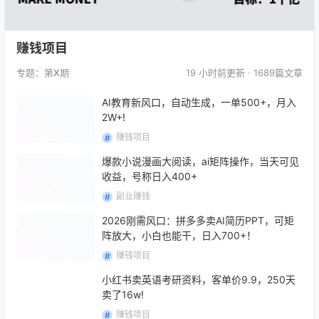
赚钱项目
专题：第
X
期
19 小时前
更新 · 1689篇文章
AI教育新风口，自动生成，一单500+，月入
2W+!
赚钱项目
爆款小说漫画大阅读，ai矩阵操作，当天可见
收益，号称日入400+
副业赚钱
2026刚需风口：拼多多卖AI简历PPT，可矩
阵放大，小白也能干，日入700+！
赚钱项目
小红书卖英语考研资料，客单价9.9，250天
卖了16w!
赚钱项目