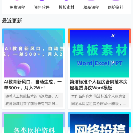
免费课程
资料软件
模板素材
精品课程
医护资料
最近更新
AI教育新风口，自动生成，一
简洁标准个人租房合同范本房
单500+，月入2W+!
屋租赁协议Word模板
随着人工智能技术的飞速发展，AI
本作品内容为 简洁标准个人租房合
教育领域迎来了前所未有的新风
同范本房屋租赁协议Word模板 ，格
口。在这个领域中，自动生成内容
式为 doc ，大小 16KB ，页数为
的技术正逐渐成为教育行业的新
2 ， 比例为 4 : 3，请使用 word软
宠，为教育工作者和学生提供了极
件 打开，作品中的文字与图均可以