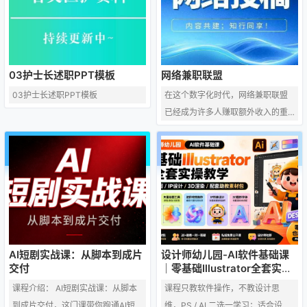
大的便利。本文将探讨AI教育自动
修改和编辑，图片更改请在作品中
生成内容的潜力，以及它如何帮助
右键图片并更换，文字修改请直接
从业者实现月入2W+的收入。 一、
点击文字进行修改，也可以新增和
AI教育自动生成内容的优势 个性化
删除作品中的内容。 该模板来自用
学习体验：AI技术可以根据学生的
户分享，如有侵权行为请联系网站
03护士长述职PPT模板
网络兼职联盟
学习习惯和能力，自动生成适合他
客服处理。
03护士长述职PPT模板
在这个数字化时代，网络兼职联盟
们的学习内容，提供个性化的学习
已经成为许多人赚取额外收入的重
体验。 高效资源利用：自动生成…
要途径。它们为那些寻求灵活工作
安排的人提供了机会，无论是全职
工作之余的补充，还是作为主要收
入来源。以下是对网络兼职联盟的
一些深入探讨。 首先，网络兼职联
盟的概念是指那些通过互联网连接
起来的个体或小团队，他们共同参
与各种在线工作项目，以获取报
AI短剧实战课：从脚本到成片
设计师幼儿园-AI软件基础课
酬。这些项目可能包括数据录入、
交付
｜零基础Illustrator全套实
操，矢量绘图IP3D渲染配套助
内容创作、社交媒体管理、在线客
课程介绍： AI短剧实战课：从脚本
课程只教软件操作，不教设计思
教素材包
服、图形设计、编程等。联盟成员
到成片交付，这门课带你跑通AI短
维，PS / AI 二选一学习；适合设计