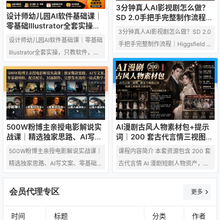
3分钟真人AI影视剧怎么做？
期技巧，同时教学 AI 人声与背景音
PPT 制作、内控流程图绘制等办公
设计师幼儿园AI软件基础课｜
SD 2.0手把手完整制作流程｜
乐生成方法，整理标准化高效工作
场景，支持合同审查、关联方核
零基础Illustrator全套实操，
Higgsfield 14天SD 2.0/2.5无
3分钟真人AI影视剧怎么做？SD 2.0
流。课程手把手教学 Midjourney 基
只教软件，不教设计
查、工商检索、会议纪要生成等实
限生成
设计师幼儿园AI软件基础课｜零基础
手把手完整制作流程｜Higgsfield 1
础出图、即梦 4.0、Seedance2 动
操功能，搭配本地 RAG 知识库、识
Illustrator全套实操，只教软件，不
4天SD 2.0/2.5无限生成 课程内容：
态视频生成三大核心工具，全…
图读图…
教设计 一、常见问答 Q：只教软件
成片效果预览 教程介绍与14天优惠
是什么软件？ A：PS或者AI，2选1
AI追光短剧工坊 选择题材与生成剧
Q：为什么只卖99，有没有套路？
本 生成人物、场景及分镜提示词 生
A：这个课只教软件，不教设计，软
成角色与场景素材 Higgsfield生成视
件课只值99 Q：有基础的能不能报
频 剪辑与穿帮修复 智能体优化视频
AI漫剧古风人物素材包+提示
500W粉博主亲授电影解说实
名？ A：这个课只适合刚踏入设计行
提示词 生成并添加背景音乐 导出高
词｜200 套古代言情三视图，
战课｜精选独家思路、AI写文
业，没有基础不会软件操作技能的
清成片 下载剪辑工程素材 完整成片
配套专属提示词短剧主角配角
案、零基础剪辑、配音配乐、
人群。有基础的别来 Q：学完我能
课程内容简介 本套资源包含 200 套
500W粉博主亲授电影解说实战课｜
展示 如何从零开始制…
直接套用
封面制作、完整发布流程一站
达到什么水平？ A：熟练掌握软件基
古代言情 AI 漫剧短剧人物资产，配
精选独家思路、AI写文案、零基础剪
式教学
础，当然，事在人为…
套完整人物三视图与专属生成提示
辑、配音配乐、封面制作、完整发
词，覆盖短剧所需各类主角、女
布流程一站式教学 课程介绍 很多新
会员代理专区
更多
主、配角人物素材，省去创作者搜
手想做抖音电影解说赛道，却一直
集、调试提示词的繁琐步骤，可直
卡在各种难题：不会写爆款解说文
时间
标题
分类
作者