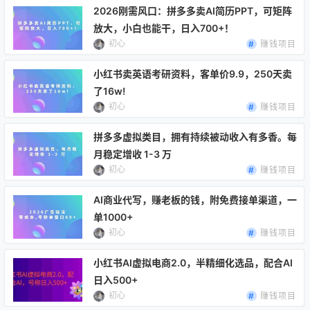
PPT 制作、内控流程图绘制等办公
乐生成方法，整理标准化高效工作
2026刚需风口：拼多多卖AI简历PPT，可矩阵
场景，支持合同审查、关联方核
流。课程手把手教学 Midjourney 基
放大，小白也能干，日入700+！
查、工商检索、会议纪要生成等实
础出图、即梦 4.0、Seedance2 动
初心
赚钱项目
操功能，搭配本地 RAG 知识库、识
态视频生成三大核心工具，全…
小红书卖英语考研资料，客单价9.9，250天卖
图读图…
了16w!
初心
赚钱项目
拼多多虚拟类目，拥有持续被动收入有多香。每
月稳定增收 1-3 万
初心
赚钱项目
AI商业代写，赚老板的钱，附免费接单渠道，一
单1000+
初心
赚钱项目
小红书AI虚拟电商2.0，半精细化选品，配合AI
日入500+
初心
赚钱项目