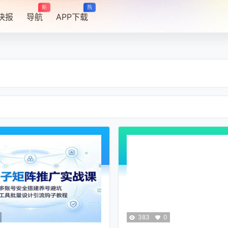
新
热
快报
导航
APP下载
383
0