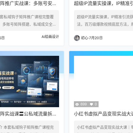
阵推广实战课：多账号安全
超级IP流量实操课，IP精准
坑，AI工具批量设计引流钩
操方法，百万级爆款视频底
本套私域钩子矩阵推广课程完整覆
超级IP流量实操课，IP精准引流
科学的方法实现流量倍增
、多账号矩阵搭建、私域成交全
法，百万级爆款视频底层方法，
课程先区分公域与私域流量价
法实现流量倍增 3天6小时实操教
Ai绘画设计
5日
初心
·
7月20日
类私域账号布局、设备卡品准
精准引流获客实操方法 百万级爆
号与免辅助注册方法，拆解封号
方法 用科学的方法实现流量倍增 
手段，分清个微与企微运营定
第一节:短视频时代正确做IP做流
渠道收款体系规避资金异常。教
量模型:掌握六大流量模型,流量效
包装、朋友圈种草发圈、防折叠
精准获客:1条视频获取海量精准
激活与活动促销成交方法，核心
法 爆款秘籍:条条视频破百万级
类引流钩子设计，通过小红书、搜一
籍 2第二节:怎么…
需求并预…
699
0
阵实战课〓公私域流量拆解
小红书虚拟产品变现实战大
养号｜18类引流钩子｜AI工
图文起号、对标仿写、流量
介 本套私域钩子矩阵推广课程完
小红书虚拟产品变现实战大课｜
教程
资质、货源货盘全落地教程