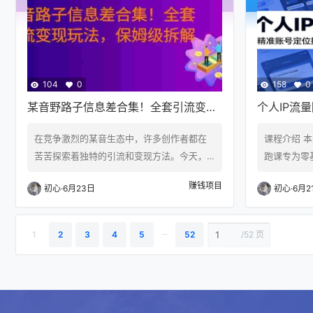
常宣传等各类视频内容，画面质感流畅高
还原真实经
级，能精准复刻线下实景氛围、商品细节与
门店信息、
门店特色，高度还原真实经营场景。 操作简
幅缩短视频
单易…
素材、…
104
0
158
0
某音野路子信息差合集！全套引流变现
个人IP流
玩法，保姆级拆解
搭建，AI
在竞争激烈的某音生态中，许多创作者都在
课程介绍 本套
苦苦探索着独特的引流和变现方法。今天，
跑课专为零基
我将分享一套我精心整理的“某音野路子信息
造，整套课
赚钱项目
初心
·
6月23日
初心
·
6月2
差合集”，这套合集涵盖了全套引流变现玩
大核心展开。
法，并且我会进行保姆级拆解，帮助你轻松
的决定性作
上手。 一、什么是“野路子”信息差？ “野路
拆解头像、
...
1
2
3
4
5
52
/
52 页
子”信息差指的是那些不被大众所熟知，但却
准，夯实账号
能带来巨大流量和收益的技巧和方法。这些
程，扫清新手
方法往往需要一定的探索和总结，但一旦掌
成短视频底
握了，就能让你在众多创作者中脱颖而出。
把手演示用 