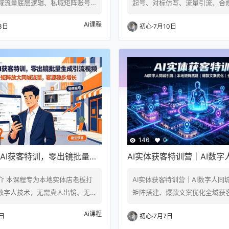
域流量底层逻辑、私域矩阵账号
起号、对标仿写、流量引流、合
，讲解手机设备、账号注册养
源货盘全落地教程 课程介绍 小
Ai课程
3日
初心
·
7月10日
封、个微企微双号打通等风控实
赛道，是当下门槛极低、无需发
渠道收款方案、好友承接话术、
货、可自动复利的轻资产副业赛
与发圈技巧、防折叠方法，拆解
合普通人零基础入局。但绝大多
客户激活、活动促销、信任背书
都会遇到各种卡点：不懂虚拟产
重点讲解18类私域引流钩子设计
逻辑，不知道适合小红书的变现
eepSeek工具全套实操，借助AI
参考优质同行玩法，盲目创作导
检测敏感词、设计引流钩子，构
量、不出单；不会制作标准图文
杂乱、观感差、无…
146
0
AI获客特训，零出镜批量生
AI实体获客特训营｜AI数字
，多账号矩阵放大同城流
流、本地矩阵搭建、爆款文
介 本课程专为本地实体店老板打
AI实体获客特训营｜AI数字人同
步增长
获客实战课
I数字人技术，无需真人出镜、无需
矩阵搭建、爆款文案优化全域获客
即可批量生成同城引流短视频。
程介绍 当下本地实体行业获客成
Ai课程
日
初心
·
7月7日
I数字人短视频制作全流程、本地生
高，传统地推、线下拓客、付费