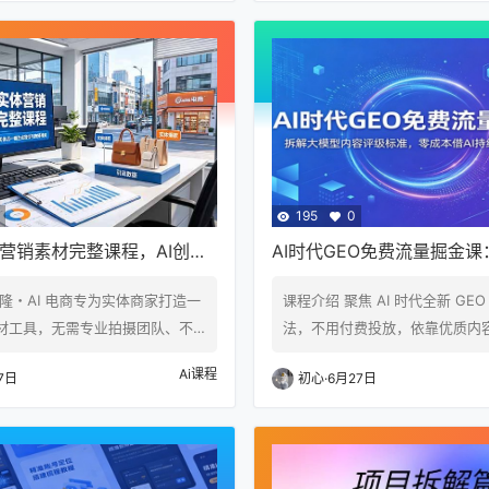
搭建与多账号流量分发策略，同
效且昂贵，多数实体店老板普遍
门店账号精准定位与同城爆款文
题：不会布局线上同城流量，门
。全程聚焦低成本、轻量化、可
周边自然客流，客源增长停滞；
获客打法，适配餐饮、美业、汽
店宣传视频，无人出镜、没时间
教育等全品类实体门店。学完即
频更新断层；账号定位混乱，内
化同城获客体系，打破单账号流
准同城标签，无法吸引精准到店
…
平淡无吸引力…
195
0
体营销素材完整课程，AI创意
AI时代GEO免费流量掘金
刻实景，实体店一键生成宣
型内容评级标准，零成本借A
隆・AI 电商专为实体商家打造一
课程介绍 聚焦 AI 时代全新 GE
频
引流获客
材工具，无需专业拍摄团队、不
法，不用付费投放，依靠优质内
本，依托 AI 创意短片功能快速
主动抓取、推荐、引流客户。课
Ai课程
7日
初心
·
6月27日
传短视频。支持一键生成门店引
搜索引擎内容思维，讲解搜索渠
草、活动促销、日常宣传等各类
势，拆解 S/A/B/C 四级内容生
画面质感流畅高级，能精准复刻
区分水文与深度内容的流量差距；详
围、商品细节与门店特色，高度
别、引用内容底层逻辑，分上下