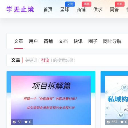
交流
抽奖
最新
学无止境
首页
星球
商铺
供求
问答
文章
用户
商铺
文档
快讯
圈子
网址导航
文章
关键词 [
引流
] 的搜索结果：
58
0
667
0