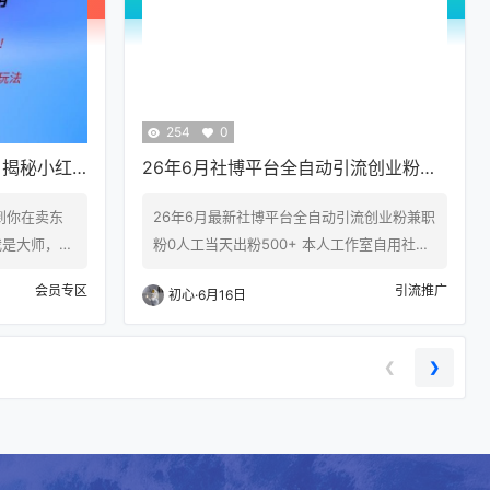
垂直结构化
尤其是文本配音和文案提取，因为平台要支
流量租约两
付api接口的费用，所以会员售价一般都不
复利…
低。 如果能开发一款这样的自媒体聚合工
具，…
254
0
！揭秘小红
26年6月社博平台全自动引流创业粉兼
职粉0人工当天出粉500+
到你在卖东
26年6月最新社博平台全自动引流创业粉兼职
我是大师，我
粉0人工当天出粉500+ 本人工作室自用社博
有几十个小
全自动化引流 全行业均可使用，支持多行业
会员专区
引流推广
初心
·
6月16日
强，用户防
分组 无需担心找不到对应的精准粉 脚本全自
，教你如何
动关注并拉群组 每天可群发3W人，轻松搞定
伪装成一个
私域流量 我们实测了三天时间进了200+人，
❮
❯
多个精准求带
部分可轻松转化变现 我们借助这个平台通过
如果你有经验，
全自动化脚本来实现轻松引流 *提示本文仅为
一步步拆开
介绍，不构成任何收益承诺，变现效果因人
而异，需结合自身努力与实…