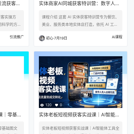
引流获客实
实体商家AI同城获客特训营：数字人短
层方法，用
视频批量制作，矩阵账号搭建爆款文案
获客实操方
课程介绍 这套 AI 实体获客特训营专为餐饮、
引流教程
用科学的方
美业、服务类本地实体店打造，依托 AI 工具
学教会你 IP
解决实体门店缺客流、短视频不会做、账号
引流推广
Ai课程
初心
·
7月19日
款视频底层
运营低效等难题。课程先讲解实体账号精准
课程大纲 1
定位逻辑，拆解同城爆款文案撰写与优化技
量的方式 流
巧，借助 AI 数字人快速批量产出同城引流短
率翻10倍
视频，省去真人出镜拍摄成本。完整教学本
客户的底层方
地生活矩阵账号搭建方法，打通多账号流量
播放流量的秘
分发机制，放大同城曝光，精准触达周边潜
在客户。整套内容实操简单，无需专业拍摄…
120
0
课｜零基础
实体老板短视频获客实战课｜AI智能体
引流、合规
工具全套实操、门店IP打造、爆款变现
零基础图文
实体老板短视频获客实战课｜AI智能体工具全
选题、数字人无人出镜引流完整教程