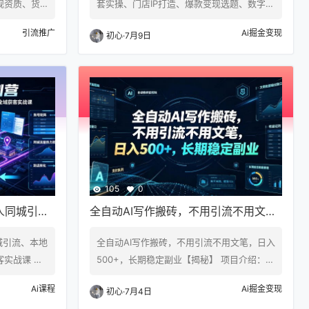
规资质、货
套实操、门店IP打造、爆款变现选题、数字人
红书虚拟产品
无人出镜引流完整教程 课程介绍 线下实体店
引流推广
Ai掘金变现
初心
·
7月9日
货、无需囤
经营普遍面临获客难题：门店客源逐年缩
道，非常适
减，线下地推、发传单成本高、转化极低；
数新手入局
老板缺少出镜拍摄时间，没时间持续更新短
品完整运营
视频；不懂门店账号定位，拍的视频平淡无
品类；不会
流量，很难吸引同城精准客户；不会挖掘客
致内容没流
户痛点，选题杂乱，内容难以促成到店消
笔记，排版
费；写文案效率低下，原创产出慢，不懂二
次改编放大爆…
105
0
人同城引
全自动AI写作搬砖，不用引流不用文
案优化全域
笔，日入500+，长期稳定副业【揭
城引流、本地
全自动AI写作搬砖，不用引流不用文笔，日入
秘】
实战课 课
500+，长期稳定副业【揭秘】 项目介绍： A
本越来越
I写作全自动出稿，一单500~1000+，日结秒
Ai课程
Ai掘金变现
初心
·
7月4日
推广方式低
到账。0基础小白也能干，不用文笔不用引