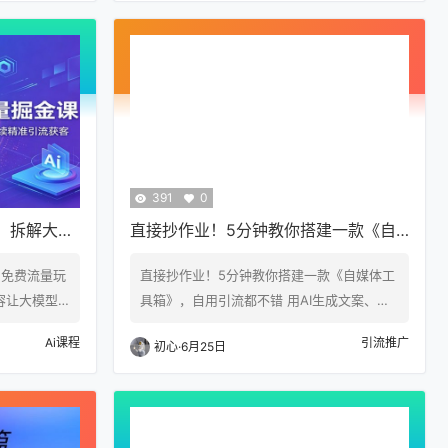
面临流量难
流，会用AI工具就够。 教师教案、简历修
店曝光仅限
改、演讲稿全是刚需单子，旺季多到接不
不会制作门
完。团队免费给一手接单渠道和万能模板，
剪辑，短视
照着干就行，当天上手当天出单。 一单一结
容杂乱无精
不压款，副业干月入5000+，全职做月稳2
客户；文案
W。可矩阵放大，一个人能开多个…
391
0
课：拆解大模
直接抄作业！5分钟教你搭建一款《自
I持续精准
媒体工具箱》，自用引流都不错
O 免费流量玩
直接抄作业！5分钟教你搭建一款《自媒体工
容让大模型
具箱》，自用引流都不错 用AI生成文案、生
程打破传统
成图片、生成视频；文字转语音、音色克
Ai课程
引流推广
初心
·
6月25日
道变革趋
隆、声音定制；短视频去水印、文案提取……
死评级标准，
我相信，做自媒体的，平时都会用到以上这
解 AI 识
些功能。 现在有这样的工具吗？ 有很多，但
篇教学高阶
要么功能不全，要么得看广告，要么收费。