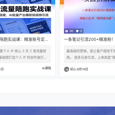
营场景。 操作简单易上手，输入
内容创作方法，兼顾原创深度与
活动文案即可自动生成成片，大
布局。同时对比数字房产、短期
制作周期，高效解决实体商家缺
条变现路径，解析优质内容长期
96
0
量陪跑实战课：精准账号定位
一条笔记引流200+精准粉
批量产出爆款短视频引流
书“借壳搞流量”玩法
个人 IP 核心 3 天 2 夜流量陪
最高级的营销，是让客户感觉不
础想打造个人 IP 的创作者打
西。 很多兄弟引流，上来就是“
程围绕账号冷启动、流量涨粉两
教你赚钱”，结果发出去的笔记只
Ai课程
1日
初心
·
6月19日
课程先讲解定位对 IP 长期发展
眼睛。 为什么？因为你攻击性太
用，教学员找准自身赛道；系统
备心太重。 今天拆解的这个案例
昵称、简介账号三件套搭建标
用“身份置换”的角度，靠把自己
基础；梳理个人 IP 完整起号流
“旁观者”，一条笔记炸出了200
起步误区。同时完整讲解 AI 生
的评论。 先上图，在拆解！ ​​ 
层逻辑，搭配落地实操教学，手
一看就懂，看不懂也没事，下面
AI 快速批…
分享。 她是怎么做到的？这套“…