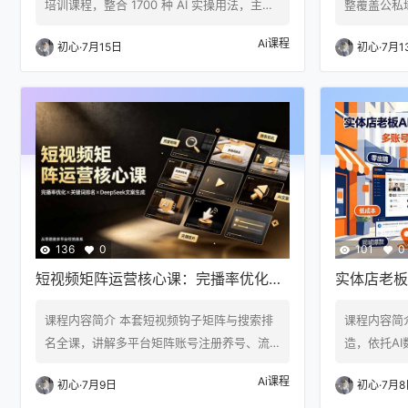
培训课程，整合 1700 种 AI 实操用法，主打
整覆盖公私
AI 工具落地与搜索流量暴涨。课程从前言、
搭建全流程
Ai课程
初心
·
7月15日
初心
·
7月1
课程目录与讲师介绍切入，分层讲解 AI 使用
号、封号解
效果、核心数据、工具分类、底层算法原
操；配套多
理，详解 AI 伴侣、AI 变现渠道、海量 AI 任
朋友圈人设
务指令包实操运用。重点拆解 AI 流量逻辑、
订单转化、
GEO 与 SEO 关键词排名优化核心技术，配
打造体系，
套 AI 舆情分析、数据监测、行业…
预埋，搭配D
生成文案、
建完整私…
136
0
101
0
短视频矩阵运营核心课：完播率优化×
实体店老板
关键词排名×DeepSeek文案生成，从
成引流视频
课程内容简介 本套短视频钩子矩阵与搜索排
课程内容简
零搭建多平台引流体系
量，客源稳
名全课，讲解多平台矩阵账号注册养号、流
造，依托A
量渠道拆分、账号定位打标签；系统教学关
剪辑功底，
Ai课程
初心
·
7月9日
初心
·
7月8
键词挖掘、选题筛选、AI批量生成改写文案、
课程涵盖A