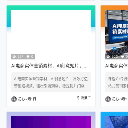
多类型视频剪辑制作，拆解通用/精准钩子植
活矩阵账号
入技巧；覆盖抖音、B站、视频号、快手、小
时教学实体
红书搜索排名优化、关键词堆叠、私域导流
案优化技巧
全套流程，配套DeepSeek全工具实操解决创
复制的线上
作与报错问题。 适合学习人群 1. 做多账号矩
修、家居、
阵的短视频运营从业者 2. 视频…
可搭建自动
量局限，让
257
0
203
0
AI电商实体营销素材，AI创意短片，高
AI电商实
效打造营销短视频，轻松引流到店，稳
短片完美复
AI电商实体营销素材，AI创意短片，高效打造
课程介绍 茂
定提升门店客流与成交转化
传引流短视
营销短视频，轻松引流到店，稳定提升门店
站式营销素
客流与成交转化 课程介绍 茂隆・AI电商专为
用高额剪辑成
引流推广
初心
·
7月1日
初心
·
6月2
实体商家打造一站式营销素材工具，无需专
产出门店宣
业拍摄团队、不用高额剪辑成本，依托AI创意
流、产品种
短片功能快速产出门店宣传短视频。支持一
视频内容，
键生成门店引流、产品种草、活动促销、日
线下实景氛