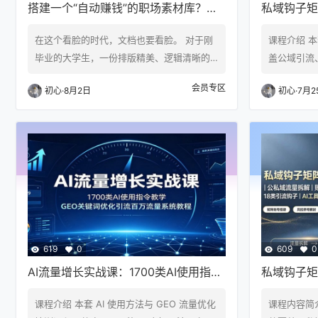
搭建一个“自动赚钱”的职场素材库？从
私域钩子矩
引流到会员制变现的全流程SOP
搭建养号避
在这个看脸的时代，文档也要看脸。 对于刚
课程介绍 
子教程
毕业的大学生，一份排版精美、逻辑清晰的
盖公域引流
简历，能让面试官多看三秒，这三秒可能就
链路运营。
会员专区
初心
·
8月2日
初心
·
7月2
决定了他能不能拿到Offer。 对于职场新人，
值，讲解三
一份配色高级、图表专业的PPT，能让老板觉
备、合规养
得他“工作能力强”。 但是，90%的人没有设
原因、解封
计能力，也没有时间去从头做。 他们唯一的
位，搭建多
出路就是：买模板，套内容。 你做一个资源
学账号人设
站，把那种“麦肯锡风”、“大厂风”的模板整理
技巧、客户
好，告诉他：“下载这个，填空…
讲解 18 
搜挖掘用户
619
0
609
0
AI流量增长实战课：1700类AI使用指令
私域钩子矩
教学，GEO关键词优化引流百万流量系
｜账号风控
课程介绍 本套 AI 使用方法与 GEO 流量优化
课程内容简
统教程
具成交全套