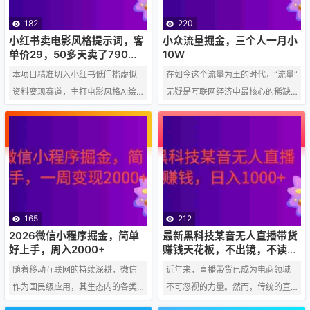
何在小红书上从零开始，通过销售
千的目标！ 这个机会真的靠谱吗？
职场PPT模板，实现367天内六位数
理论上讲，这个模式的可行性在
182
220
收入的全流程。 一、市场调研与定
于： 需求存在： 很多品牌方、MC
小红书卖电影风格提示词，客
小众流量掘金，三个人一月小
位 确定目标受众：职场新人、中层
N机构或者博主本人，需要真实的用
单价29，50多天卖了790
10W
单，小白直接抄作业！
管理者、企业培训师等需要制作PP
户反馈和数据来证明内容效果、提
本项目精准切入小红书低门槛虚拟
在如今这个流量为王的时代，“流量”
T的人群。 调研需求：通过小…
升账号权重，或者用于商业合作评…
资料变现赛道，主打电影风格AI绘
无疑是互联网经济中最核心的稀缺
画提示词的售卖。当前赛道竞争极
资源之一。然而，随着竞争的白热
小，入局博主不足数十位，多数账
化，流量获取的成本日益增高，巨
号在内容、引流、转化上能力有
头平台上的流量红利逐渐消退。与
限，正处于难得的红利窗口期！这
此同时，一个被忽视的宝藏市场正
意味着你将有机会轻松抢占市场。
在浮现——小众流量。对于资源有
商业模式与盈利能力 核心产品： 电
限、无法与巨头正面竞争的个人或
影风格AI绘画提示词。 定价策
小团队而言，小众流量领域或许蕴
165
212
略： 单份客单价29元，利润空间可
藏着意想不到的“掘金”机会。本文将
2026微信小程序掘金，简单
最新黑科技某音无人直播带货
观。 市场验证： 我们已通过实操案
探讨，如何通过精准定位和精细化
好上手，周入2000+
赚钱天花板，不出镜，不读
稿，日入1000+
例验证，53天成功成交790单，证
运营，三个人组成的团队如何在一
随着移动互联网的持续深耕，微信
近年来，直播带货已成为电商领域
明该模式的稳定性和市场…
个月内实现小10万元的收益。 一…
作为国民级应用，其生态内的各类
不可忽视的力量。然而，传统的直
应用场景日益丰富。在众多开发选
播模式需要主播长时间在线、口干