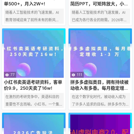
单500+，月入2W+!
简历PPT，可矩阵放大，小白
也能干，日入700+！
随着人工智能技术的飞速发展，AI
随着人工智能技术的飞速发展，AI
教育领域迎来了前所未有的新风
已成为各行各业的刚需。2026年，
口。在这个领域中，自动生成内容
拼多多平台抓住这一风口，推出了A
的技术正逐渐成为教育行业的新
I简历PPT服务，旨在帮助求职者打
宠，为教育工作者和学生提供了极
造专业、个性化的简历和演示文
大的便利。本文将探讨AI教育自动
稿，提升求职成功率。这一服务不
生成内容的潜力，以及它如何帮助
仅满足了市场的需求，也为小白创
从业者实现月入2W+的收入。 一、
业者提供了一个低门槛、高回报的
AI教育自动生成内容的优势 个性化
创业机会。 一、拼多多AI简历PPT
77
111
学习体验：AI技术可以根据学生的
的优势 个性化定制：AI技术可以根
小红书卖英语考研资料，客单
拼多多虚拟类目，拥有持续被
学习习惯和能力，自动生成适合他
据用户的个人信息、工作经历和求
价9.9，250天卖了16w!
动收入有多香。每月稳定增收
1-3 万
们的学习内容，提供个性化的学习
职意向，自动生成个性化的简历和P
在激烈的考研竞争中，英语科目的
在这个数字化时代，被动收入成为
体验。 高效资源利用：自动生成…
PT模板。 高效率…
重要性不言而喻。小红书，一个集
了许多人追求的目标。拼多多作为
社交、分享、购物于一体的平台，
中国领先的电商平台之一，其虚拟
在教育领域也崭露头角。最近，一
类目为创业者提供了一个实现持续
款9.9元的英语考研资料在250天内
被动收入的平台。本文将探讨如何