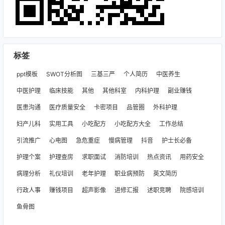
标签
ppt模板
SWOT分析图
三基三严
个人简历
中医养生
中医护理
临床技能
其他
其他科室
内科护理
副业赚钱
医患沟通
医疗质量安全
卡密项目
品管圈
外科护理
妇产儿科
实用工具
小吃配方
小吃配方大全
工作总结
引流推广
心电图
急危重症
慢病管理
抖音
护士长必备
护理个案
护理查房
求职面试
消防培训
热点资讯
用药安全
病理分析
礼仪培训
老年护理
职业病预防
英文简历
行政人事
赚钱项目
超声影像
进修汇报
述职竞聘
院感培训
鱼骨图