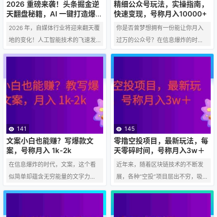
百。 一、某音买手直播间返金币的
出到100单！ 课程亮点： 系统化教
2026 重磅来袭！头条掘金逆
精细公众号玩法，实操指南，
原理 在某音平台上，一些买手为了
学，从0到1轻松上手： 课程将从基
天翻盘秘籍，AI 一键打造爆款
快速变现，号称月入10000+
内容，只需简单复制粘贴，日
吸引粉丝和促进销量，会推出返金
础开始，逐步深入，带你全面了解
2026 年，自媒体行业将迎来翻天覆
你是否曾梦想拥有一份能让你月入
入 1000 +！
币的活动。粉丝在买手直播间购买
闲鱼平台规则、运营技巧…
地的变化！人工智能技术的飞速发
过万的公众号？在信息爆炸的时
指定商品…
展，将彻底颠覆内容创作的方式。
代，公众号依然是重要的内容阵地
普通人也能借助 AI 工具，轻松制作
和流量入口。然而，单纯依靠“流量
出爆款内容，实现日入 1000+ 的掘
红利”已难以为继，精细化运营和高
金梦想！ 曾经，头条掘金难如登
效变现成为关键。今天，我们就来
天！ 内容创作需要灵感、技巧、经
聊聊如何通过精细化公众号玩法，
验，更需要时间和精力。普通人想
实现月入10000+的目标。 一、 精
要在头条平台脱颖而出，难上加
细化运营：从“广撒网”到“深挖井”
141
145
难！ 但是，2026 年，一切都将改
粗放式运营早已过时，精细化运营
文案小白也能赚？写爆款文
零撸空投项目，最新玩法，每
变！ AI 一键打造爆款内容，只需简
意味着更精准的定位、更优质的内
案，号称月入 1k-2k
天零碎时间，号称月入3w＋
单复制粘贴！ 想象一下，你只需要
容和更有效的用户互动。 精准定
在信息爆炸的时代，文案，这个看
近年来，随着区块链技术的不断发
输入几…
位，找准赛道： 分析自身…
似简单却蕴含无穷能量的文字力
展，各种“空投”项目层出不穷，吸引
量，正成为越来越多人眼中的一条
了大量用户的关注。其中，“零撸空
“致富”捷径。尤其是对于许多怀揣文
投”项目更是凭借其“无需投入资金，
字梦想、渴望在家工作或增加副业
只需付出时间”的特点，成为了许多