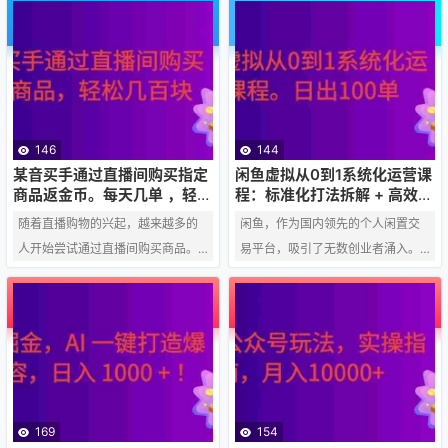
项中，微信小程序凭借其“无需安
舌燥地介绍产品，效率受限且成本
装、触手可及、用完即走”的独特优
高昂。在这个背景下，最新黑科技
势，成为了越来越多开发者眼中的
——某音无人直播应运而生，它彻
一片沃土。展望2026年，随着用户
底颠覆了传统直播的门槛和模式，
习惯的进一步固化和技术框架的日
让“不出镜、不读稿”也能实现日入千
趋成熟，微信小程序的掘金价值将
元的梦想成为可能。 什么是某音无
146
144
迎来新的高峰，并且对于新手开发
人直播？ 某音无人直播，顾名思
某音买手通过直播间购买指定
闲鱼虚拟从0到1系统化运营课
者而言，它依然是一个相对简单好
义，是指利用技术手段，让机器自
商品返金币。每天几单 ，轻松
程：标准化打法拆解 + 高效出
几百块。
单全链路教学，新手也能日出
上手、充满机遇的赛道。 为什么20
动完成直播过程中的各个环节，包
随着直播购物的兴起，越来越多的
闲鱼，作为国内领先的个人闲置交
100单
26年依然是小程序掘金的黄金时…
括虚拟形象展示、话术自动播放、
人开始尝试通过直播间购买商品。
易平台，吸引了无数创业者涌入。
互动…
在某音平台上，一些买手凭借其独
然而，如何在海量用户中脱颖而
特的选品眼光和促销技巧，吸引了
出，实现高效出单，成为许多新手
大量粉丝，并通过返金币等优惠活
卖家面临的难题。别担心！我们推
动，让粉丝在购物的同时还能获得
出的“闲鱼虚拟从0到1系统化运营课
额外的收益。本文将介绍某音买手
程”，将为你提供一套标准化打法拆
通过直播间购买指定商品返金币的
解 + 高效出单全链路教学，让你轻
赚钱方式，以及如何轻松日赚几
松掌握闲鱼运营秘诀，新手也能日
169
154