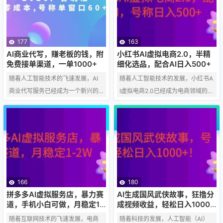
售出16万份，引起了广泛关注。以
在拼多多虚拟类目中打造稳定的被
下是其成功的关键因素： 全面覆
动收入，每月增收1-3万。 1. 拼多多
盖：该资料覆盖考研英语的词汇、
虚拟类目的优势 拼多多虚拟类目包
语法、阅读理解、写作等，内容全
括但不限于电子书、在线课程、软
177
163
面且系统，包含真题解析和模拟
件服务等。这些产品具有以下优
AI商业代写，赚老板的钱，附
小红书AI虚拟电商2.0，半精
题，极具吸引力。 社交互动：小红
势： 低成本：虚拟产品无需物理存
免费接单渠道，一单1000+
细化选品，配合AI日入500+
书的社交属性促进了学习心得和备
储，减少了库存和物流成本。 高利
随着人工智能技术的飞速发展，AI
随着人工智能技术的发展，小红书A
考经验的分享，增强了用户粘性，
润：一旦产品开发完成，边际…
商业代写服务已经成为一个新兴的
I虚拟电商2.0已经成为电商领域的一
便…
赚钱方式。这种服务利用AI的强大
股新势力。通过半精细化选品策
能力，帮助用户快速生成高质量的
略，结合AI技术，我们可以在小红
文章、报告、演讲稿等，节省了大
书上实现日入500+的目标。以下是
量的时间和精力。本文将为您介绍
如何利用这一策略的详细步骤： 1.
如何利用AI商业代写赚取老板的
理解小红书AI虚拟电商2.0 小红书AI
钱，并提供一些免费的接单渠道。
虚拟电商2.0是一种结合了人工智能
1. 了解AI商业代写的优势 AI商业代
技术与电商运营的新模式。它通过A
166
180
写服务的优势在于： 高效率：AI可
I算法分析用户行为、市场趋势和产
拼多多AI虚拟服务店，暴力赛
AI生成国风武侠故事，狂撸分
以在几分钟内生成一篇文章，大大
品特性，为商家提供精准的选品建
道，手机小白可做，月稳定1-
成视频收益，轻松日入1000+
2W
【可多平台分发】！
缩短了写作时间。 高质量：AI可以
议，从而提高销售效率和利润。 2.
随着互联网技术的飞速发展，电商
随着科技的发展，人工智能（AI）