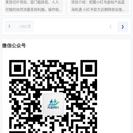
放、个人成长等方面的内容和服
播，而是指利用智能技术和工具，
某音切片项目，是门槛极低、人人
项目介绍：把握小红书虚拟产品蓝
务。这包括但不限于： 心理…
模拟人工主播的直播场景和互…
可做的自然流量变现利器。操作极
海机遇 小红书官方近期释放出强烈
其简单，上手快！ 操作步骤： 对接
信号，正式上线电子资源一级类
官方授权机构： 免费获取合规权
目，并同步推出官方自动发货工
❮
❯
/
152 页
限，安全无忧，杜绝侵权风险。 精
具。这标志着平台对虚拟产品类目
选优质达人素材： 锁定垂直领域高
的全力支持和高度重视，是难得的
微信公众号
势能达人，优先选择供应链稳定、
官方红利期。 对于尚未入局的朋
粉丝画像精准的IP，确保流量转化
友，这绝对是布局的黄金窗口期。
高效。 高效剪辑发布： 从机构平台
可以预见，小红书虚拟产品将迎来
下载达人高光时刻素材，用剪映快
爆发式增长，成为今年的核心风口
速剪辑（保留核心卖点，去除冗
项目。 机遇已现：平台政策的明确
余，加字幕去重），生成15-60秒短
支持，为虚拟产品的规范化发展提
视频。 挂车变现： 按…
供了基础。 风险提示：与此同时，
平台近期…