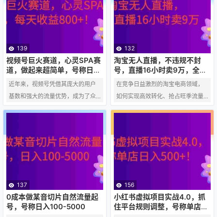
收入的人来说，“写爆款文案，月入
人心中的“香饽饽”。更有甚者，号称
过千”的口号极具诱惑力。那么，作
每天只需利用零碎时间，就能轻松
为文案新手，真的有机会通过写文
实现月入3w+的盈利目标！ 那么，
案赚到 1k-2k 吗？这背后又有哪些
什么是零撸空投项目呢？ 简单来
139
132
门道呢？ 一、 爆款文案是什么？为
说，零撸空投项目指的是一些区块
视频号巨火赛道，心灵SPA赛
淘宝无人直播，不违规不封
什么“值钱”？ 首先，我们要明白什
链项目方为了推广项目、吸引用
道，做起来超简单，号称日入
号，直播16小时卖9万，全年
800+！
旺季！可批量矩阵
么是“爆款文案”。它并非指所有爆款
户，而进行的免费赠送代币或Toke
近年来，视频号凭借其庞大的用户
在竞争日益激烈的淘宝电商领域，
内容的文案，而…
n的活动。用户只需…
基数和强大的流量优势，成为了众
如何实现高效转化、抢占旺季流量
多创业者和内容创作者的必争之
成为每个商家面临的挑战。近年
地。而在众多赛道中，心灵SPA赛
来，一种名为“无人直播”的技术应运
道异军突起，成为了一个备受关注
而生，并逐渐成为许多商家提升销
的“巨火赛道”。更令人惊喜的是，这
量的秘密武器。本文将聚焦于淘宝
个赛道号称做起来超简单，甚至可
无人直播的合规操作实践，探讨如
以实现日入800+的盈利目标！ 什么
何在全年旺季实现16小时售出9万的
是心灵SPA赛道？ 简单来说，心灵S
惊人战绩，并揭示其背后的“矩阵”策
137
156
PA赛道指的是通过视频号平台，提
略。 什么是淘宝无人直播？ 淘宝无
0成本做某音切片自然流量起
小红书虚拟项目实战4.0，抓
供心理疏导、情绪调节、压力释
人直播，并非字面意义上的没有主
号，号称日入100-5000
住平台规则调整，号称单店日
入500+！