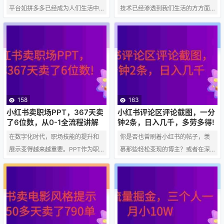
根据用户的需求和…
…
平台如拼多多已经成为人们生活中
技术已经渗透到我们生活的方方面
不可或缺的一部分。在这样一个竞
面，包括内容创作领域。今天，我
争激烈的市场中，AI虚拟服务店以
们要探讨的是如何利用AI技术创作
其独特的优势和潜力，为手机小白
国风武侠故事，并将其转化为视频
提供了一个全新的创业机会。本文
内容，实现轻松日入1000+的收
将详细介绍如何在拼多多上开设AI
益。 一、AI创作国风武侠故事 故事
虚拟服务店，以及如何实现月稳定
构思：AI可以根据用户输入的关键
收入1-2万。 一、拼多多AI虚拟服务
词，如“江湖恩怨”、“侠客行”等，自
158
163
店的优势 低成本：与传统实体店铺
动生成具有国风特色的武侠故事大
小红书卖职场PPT，367天卖
小红书评论区评论截图，一分
相比，AI虚拟服务店无需租赁店
纲。这些故事大纲不仅包含基本的
了6位数，从0-1全流程讲解
钟2条，日入几千，多劳多得!
面、装修等高昂成本，只需一台电
情节发展，还包括人物设定和环境
在数字化时代，职场技能的提升和
你是否也曾刷着小红书的帖子，羡
脑和网络连接即可开展业务。…
描写。 内容生成：A…
展示变得越来越重要。PPT作为职
慕那些轻松变现的博主？或者在深
场中常用的演示工具，其制作水平
夜思考，有没有一种门槛低、时间
直接影响到个人形象和工作效率。
自由的小副业？今天，我们就来聊
小红书作为一个生活方式分享平
一个听起来非常诱人的方法：通过
台，近年来也逐渐成为职场技能交
小红书评论区评论截图来赚钱，据
流的热门场所。本文将详细解析如
说一天只需做2条，就能实现日入几