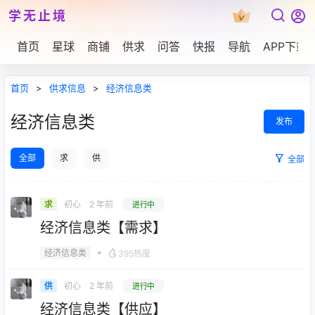
学无止境
首页
星球
商铺
供求
问答
快报
导航
APP下载
首页
>
供求信息
>
经济信息类
经济信息类
发布
全部
求
供
全部
初心
2 年前
求
进行中
经济信息类【需求】
•
经济信息类
395热度
初心
2 年前
供
进行中
经济信息类【供应】