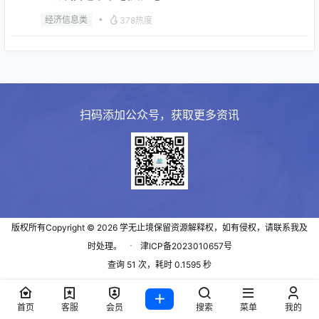
•
经济信息类
378热度
经济信息类
经济信息类【需求】
2024-01-13 17:44:06
扫码添加公众号，获取更多资讯
经济信息类
经济信息类【供应】
2024-01-13 17:41:36
版权所有Copyright © 2026
学无止境
保留资源解释权，如有侵权，请联系我及
时处理。
・
津ICP备2023010657号
查询 51 次，耗时 0.1595 秒
首页
客服
会员
搜索
菜单
我的