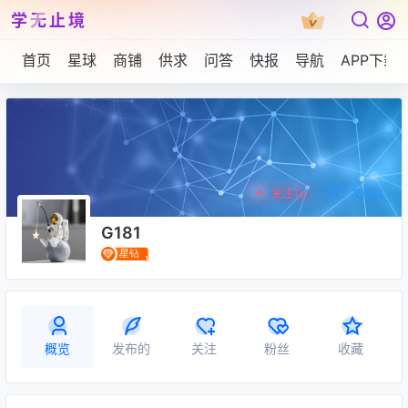
学无止境
首页
星球
商铺
供求
问答
快报
导航
APP下载
关注Ta
发私信
G181
概览
发布的
关注
粉丝
收藏