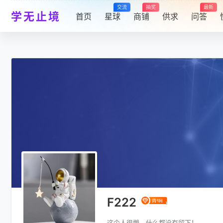
交流
抽奖
最新
学无止境
首页
星球
商铺
供求
问答
F222
这个人很懒，什么都没有留下！