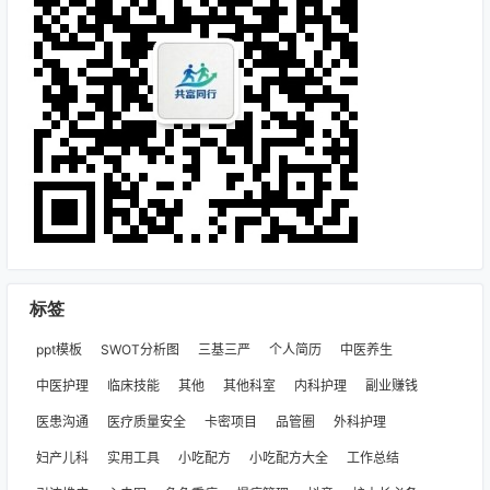
户分享，如有侵权行为请联系网站
客服处理。
标签
ppt模板
SWOT分析图
三基三严
个人简历
中医养生
中医护理
临床技能
其他
其他科室
内科护理
副业赚钱
医患沟通
医疗质量安全
卡密项目
品管圈
外科护理
妇产儿科
实用工具
小吃配方
小吃配方大全
工作总结