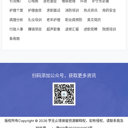
引流推广
心电图
急危重症
慢病管理
抖音
护士长必备
护理个案
护理查房
求职面试
消防培训
热点资讯
用药安全
病理分析
礼仪培训
老年护理
职业病预防
英文简历
行政人事
赚钱项目
超声影像
进修汇报
述职竞聘
院感培训
鱼骨图
扫码添加公众号，获取更多资讯
版权所有Copyright © 2026
学无止境
保留资源解释权，如有侵权，请联系我及