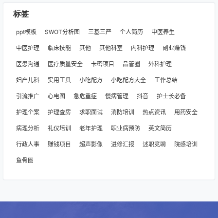
标签
ppt模板
SWOT分析图
三基三严
个人简历
中医养生
中医护理
临床技能
其他
其他科室
内科护理
副业赚钱
医患沟通
医疗质量安全
卡密项目
品管圈
外科护理
妇产儿科
实用工具
小吃配方
小吃配方大全
工作总结
引流推广
心电图
急危重症
慢病管理
抖音
护士长必备
护理个案
护理查房
求职面试
消防培训
热点资讯
用药安全
病理分析
礼仪培训
老年护理
职业病预防
英文简历
行政人事
赚钱项目
超声影像
进修汇报
述职竞聘
院感培训
鱼骨图