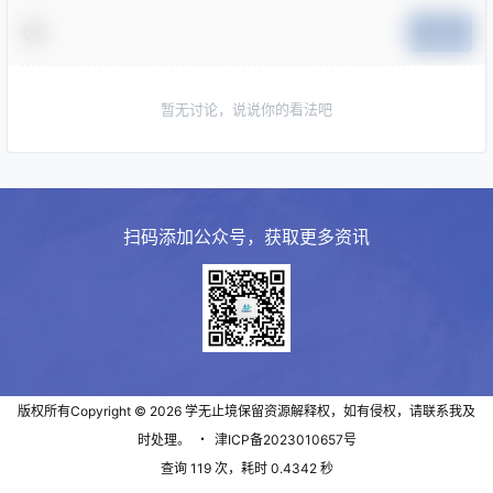
提交
暂无讨论，说说你的看法吧
扫码添加公众号，获取更多资讯
版权所有Copyright © 2026
学无止境
保留资源解释权，如有侵权，请联系我及
时处理。
・
津ICP备2023010657号
查询 119 次，耗时 0.4342 秒