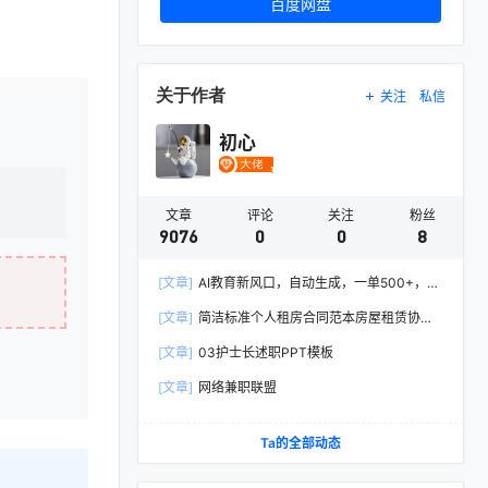
百度网盘
关于作者
关注
私信
初心
文章
评论
关注
粉丝
9076
0
0
8
[文章]
AI教育新风口，自动生成，一单500+，月
入2W+!
[文章]
简洁标准个人租房合同范本房屋租赁协议
Word模板
[文章]
03护士长述职PPT模板
[文章]
网络兼职联盟
Ta的全部动态