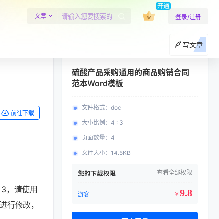
开通
文章
登录/注册
写文章
硫酸产品采购通用的商品购销合同
范本Word模板
文件格式
：
doc
前往下载
大小比例
：
4 : 3
页面数量
：
4
文件大小
：
14.5KB
查看全部权限
您的下载权限
 3
，请使用
9.8
游客
￥
字进行修改，