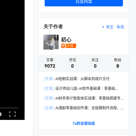
百度网盘
关于作者
关注
私信
初心
文章
评论
关注
粉丝
9072
0
0
8
[文章]
AI短剧实战课：从脚本到成片交付
[文章]
设计师幼儿园-AI软件基础课｜零基础
Illustrator全套实操，矢量绘图IP3D渲染配套助教
[文章]
AI财务审计智能体实战课：零基础搭建专
素材包
属智能工具，单人依托AI媲美专业财审团队
[文章]
AI漫剧零基础创作课：全链路制作流程，
熟练主流AI工具高效产出漫剧成片
Ta的全部动态