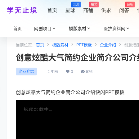
交流
抽奖
最新
学无止境
首页
星球
商铺
供求
问答
首页
网创项目
模版素材
医护资料网
当前位置：
首页
模版素材
PPT模板
企业介绍
创意炫
创意炫酷大气简约企业简介公司介
2 年前
0
576
企业介绍
创意炫酷大气简约企业简介公司介绍快闪PPT模板