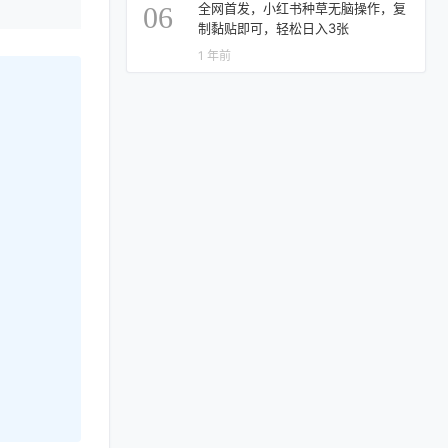
全网首发，小红书种草无脑操作，复
06
制黏贴即可，轻松日入3张
1 年前