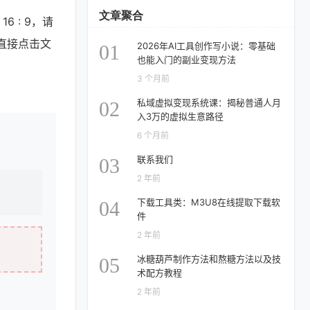
文章聚合
为
16 : 9
，请
请直接点击文
2026年AI工具创作写小说：零基础
01
也能入门的副业变现方法
3 个月前
私域虚拟变现系统课：揭秘普通人月
02
入3万的虚拟生意路径
6 个月前
联系我们
03
2 年前
下载工具类：M3U8在线提取下载软
04
件
2 年前
冰糖葫芦制作方法和熬糖方法以及技
05
术配方教程
2 年前