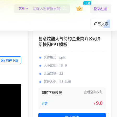
开通
文章
登录/注册
写文章
创意炫酷大气简约企业简介公司介
绍快闪PPT模板
文件格式
：
pptx
前往下载
大小比例
：
16 : 9
页面数量
：
23
文件大小
：
43.4MB
查看全部权限
您的下载权限
9.8
游客
￥