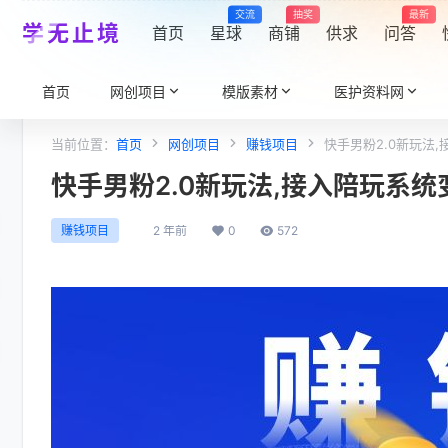
交流
抽奖
最新
学无止境
首页
星球
商铺
供求
问答
首页
网创项目
模版素材
医护资料网
当前位置：
首页
网创项目
赚钱项目
快手男粉2.0新玩法,
快手男粉2.0新玩法,接入陪玩系统变
2 年前
0
572
赚钱项目