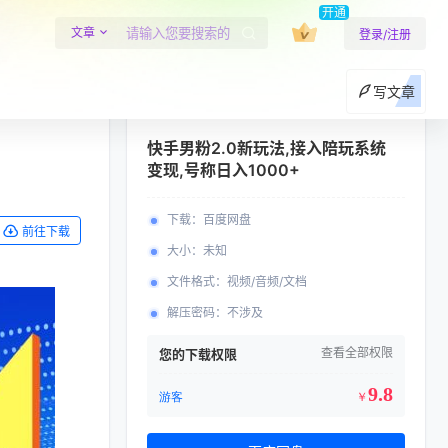
开通
文章
登录/注册
写文章
快手男粉2.0新玩法,接入陪玩系统
变现,号称日入1000+
下载
：
百度网盘
前往下载
大小
：
未知
文件格式
：
视频/音频/文档
解压密码
：
不涉及
查看全部权限
您的下载权限
9.8
游客
￥