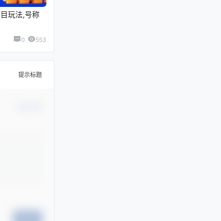
目玩法,号称
0
553
提示标题
确认修改
提交