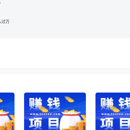
+
入过万