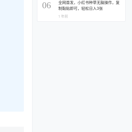
全网首发，小红书种草无脑操作，复
06
制黏贴即可，轻松日入3张
1 年前