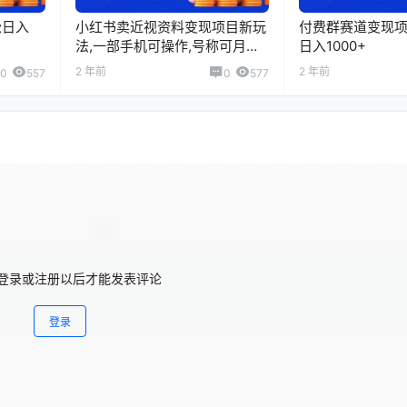
松日入
小红书卖近视资料变现项目新玩
付费群赛道变现项
法,一部手机可操作,号称可月入
日入1000+
过万
2 年前
2 年前
0
557
0
577
登录或注册以后才能发表评论
登录