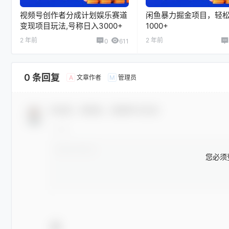
视频号创作者分成计划娱乐赛道
闲鱼暴力掘金项目，轻
变现项目玩法,号称日入3000+
1000+
2 年前
2 年前
0
611
0 条回复
文章作者
管理员
A
M
欢迎您，新朋友，感谢参与互动！
您必须