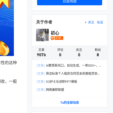
百度网盘
关于作者
关注
私信
初心
文章
评论
关注
粉丝
9076
0
0
8
男性的这种
[文章]
AI教育新风口，自动生成，一单500+，月
入2W+!
[文章]
简洁标准个人租房合同范本房屋租赁协议
Word模板
创收，一般
[文章]
03护士长述职PPT模板
[文章]
网络兼职联盟
Ta的全部动态