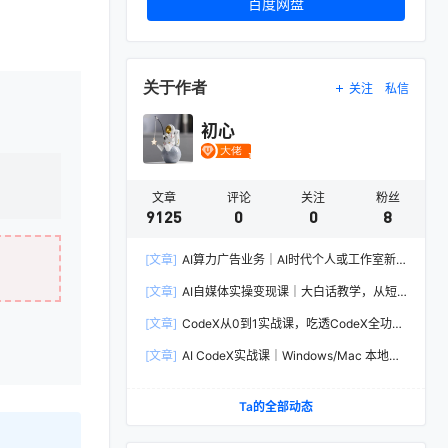
百度网盘
关于作者
关注
私信
初心
文章
评论
关注
粉丝
9125
0
0
8
[文章]
AI算力广告业务｜AI时代个人或工作室新
赛道
[文章]
AI自媒体实操变现课｜大白话教学，从短
剧漫剧到动画制作，零基础也能掌握爆款内容创
[文章]
CodeX从0到1实战课，吃透CodeX全功
作与变现全流程
能，零基础AI开发实战，从部署到高阶项目一键
[文章]
AI CodeX实战课｜Windows/Mac 本地部
落地
署｜API 对接调通｜Skill 自制｜漫剧剪辑｜网站
VR 项目｜AI项目落地全教程
Ta的全部动态