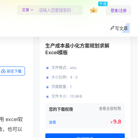
开通
文章
登录/注册
写文章
生产成本最小化方案规划求解
Excel模板
文件格式
：
xlsx
前往下载
大小比例
：
4 : 3
页面数量
：
1
文件大小
：
10.6KB
查看全部权限
您的下载权限
 excel软
9.8
游客
￥
改，也可以