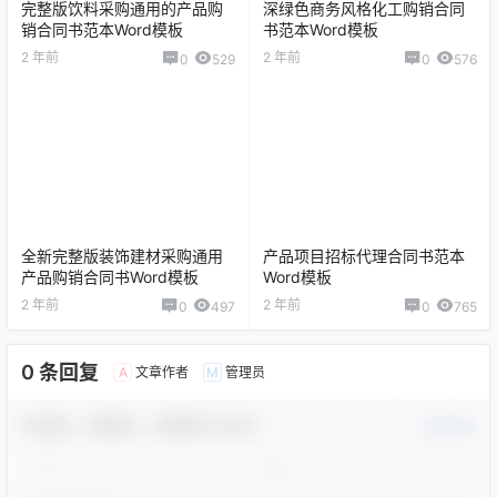
完整版饮料采购通用的产品购
深绿色商务风格化工购销合同
销合同书范本Word模板
书范本Word模板
2 年前
2 年前
0
529
0
576
全新完整版装饰建材采购通用
产品项目招标代理合同书范本
产品购销合同书Word模板
Word模板
2 年前
2 年前
0
497
0
765
0 条回复
文章作者
管理员
A
M
欢迎您，新朋友，感谢参与互动！
确认修改