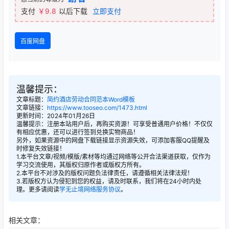
支付
￥9.8
以后下载
立即支付
百度网盘
温馨提示：
文章标题：
简约酒店劳动合同范本Word模板
文章链接：
https://www.tooseo.com/1473.html
更新时间：2024年01月26日
温馨提示：注册本站用户后，再购买资源！可享受普通用户价格！不仅仅
有相应优惠，还可以进行签到兑换实物商品！
另外，如果资源中的网盘下载链接显示资源失效，可添加客服QQ提醒及
时修复失效链接！
1.本平台文章/视频/模版/素材等均通过网络等公开合法渠道获取，仅作为
学习交流使用，其版权归原作者或版权方所有。
2.本平台不对涉及的版权问题负法律责任，请遵循相关法律法规！
3.若版权方认为侵犯到您的权益，请及时联系，我们将在24小时内处
理。更多请阅读
学无止境网络服务协议
。
相关文章：