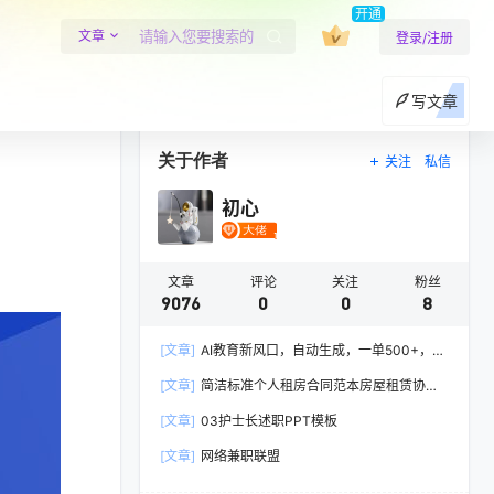
开通
文章
登录/注册
写文章
关于作者
关注
私信
初心
文章
评论
关注
粉丝
9076
0
0
8
[文章]
AI教育新风口，自动生成，一单500+，月
入2W+!
[文章]
简洁标准个人租房合同范本房屋租赁协议
Word模板
[文章]
03护士长述职PPT模板
[文章]
网络兼职联盟