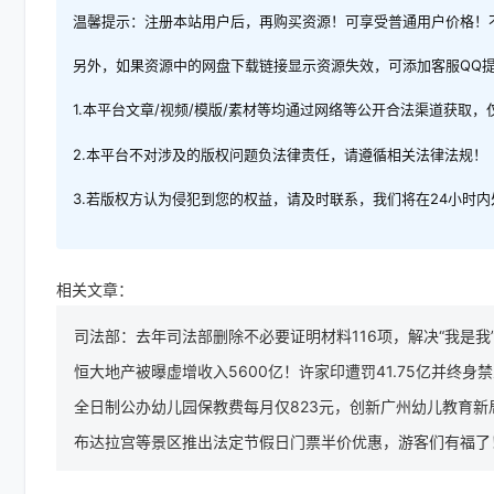
温馨提示：注册本站用户后，再购买资源！可享受普通用户价格！
另外，如果资源中的网盘下载链接显示资源失效，可添加客服QQ
1.本平台文章/视频/模版/素材等均通过网络等公开合法渠道获取
2.本平台不对涉及的版权问题负法律责任，请遵循相关法律法规！
3.若版权方认为侵犯到您的权益，请及时联系，我们将在24小时
相关文章：
司法部：去年司法部删除不必要证明材料116项，解决“我是我
恒大地产被曝虚增收入5600亿！许家印遭罚41.75亿并终身
全日制公办幼儿园保教费每月仅823元，创新广州幼儿教育新
布达拉宫等景区推出法定节假日门票半价优惠，游客们有福了