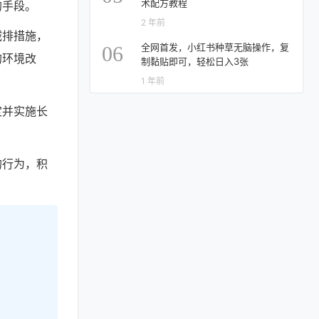
术配方教程
的手段。
2 年前
减排措施，
全网首发，小红书种草无脑操作，复
06
的环境改
制黏贴即可，轻松日入3张
1 年前
定并实施长
的行为，积