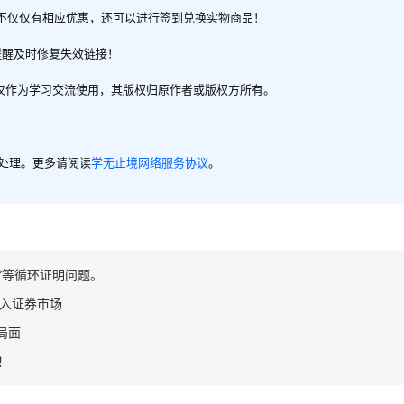
不仅仅有相应优惠，还可以进行签到兑换实物商品！
提醒及时修复失效链接！
，仅作为学习交流使用，其版权归原作者或版权方所有。
内处理。更多请阅读
学无止境网络服务协议
。
”等循环证明问题。
禁入证券市场
局面
！