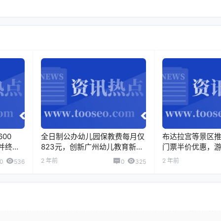
00
全日制公办幼儿园保教费每月仅
布达拉宫等景区
亿并终身
823元，创新广州幼儿教育新局
门票半价优惠，
面
2 年前
2 年前
0
536
0
325