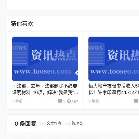
猜你喜欢
司法部：去年司法部删除不必要
恒大地产被曝虚增收入56
证明材料116项，解决“我是我”
亿！许家印遭罚41.75
等循环证明问题。
禁入证券市场
2 年前
2 年前
0
367
0 条回复
文章作者
管理员
A
M