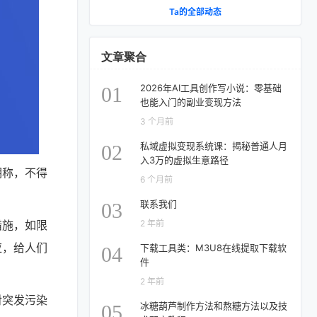
Ta的全部动态
文章聚合
2026年AI工具创作写小说：零基础
01
也能入门的副业变现方法
3 个月前
私域虚拟变现系统课：揭秘普通人月
02
入3万的虚拟生意路径
明称，不得
6 个月前
。
联系我们
03
措施，如限
2 年前
应，给人们
下载工具类：M3U8在线提取下载软
04
件
2 年前
对突发污染
冰糖葫芦制作方法和熬糖方法以及技
05