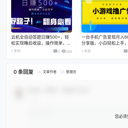
云机全自动答题日赚500+，轻
一台手机广告变现月入60
松实现睡后收益，操作简单，
分享版，小白轻松上手，2
2025最新野路子，翻身必看
必做项目没有之一
1 年前
1 年前
0
589
0 条回复
文章作者
管理员
A
M
欢迎您，新朋友，感谢参与互动！
您必须