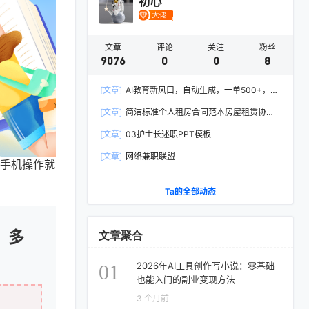
初心
文章
评论
关注
粉丝
9076
0
0
8
[文章]
AI教育新风口，自动生成，一单500+，月
入2W+!
[文章]
简洁标准个人租房合同范本房屋租赁协议
Word模板
[文章]
03护士长述职PPT模板
[文章]
网络兼职联盟
，手机操作就
Ta的全部动态
，多
文章聚合
2026年AI工具创作写小说：零基础
01
也能入门的副业变现方法
3 个月前