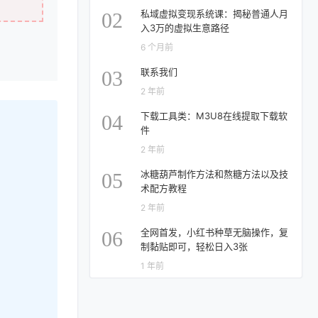
私域虚拟变现系统课：揭秘普通人月
02
入3万的虚拟生意路径
6 个月前
联系我们
03
2 年前
下载工具类：M3U8在线提取下载软
04
件
2 年前
冰糖葫芦制作方法和熬糖方法以及技
05
术配方教程
2 年前
全网首发，小红书种草无脑操作，复
06
制黏贴即可，轻松日入3张
1 年前