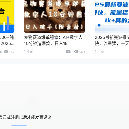
00+纯
宠物赛道爆单秘籍：AI+数字人
2025最新曼波
025
10分钟造爆款，日入1k
快，流量猛，一天
太猛了
1 年前
1 年前
0
672
0
543
登录或注册以后才能发表评论