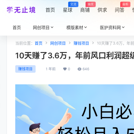
交流
抽奖
最新
学无止境
首页
星球
商铺
供求
问答
首页
网创项目
模版素材
医护资料网
当前位置：
首页
网创项目
赚钱项目
10天赚了3.6万，
10天赚了3.6万，年前风口利润
1 年前
0
646
赚钱项目