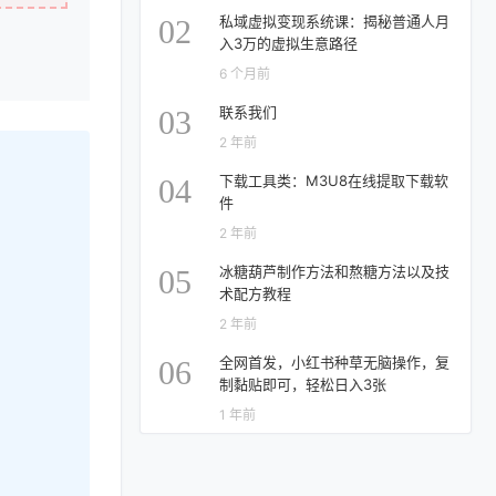
私域虚拟变现系统课：揭秘普通人月
02
入3万的虚拟生意路径
6 个月前
联系我们
03
2 年前
下载工具类：M3U8在线提取下载软
04
件
2 年前
冰糖葫芦制作方法和熬糖方法以及技
05
术配方教程
2 年前
全网首发，小红书种草无脑操作，复
06
制黏贴即可，轻松日入3张
1 年前