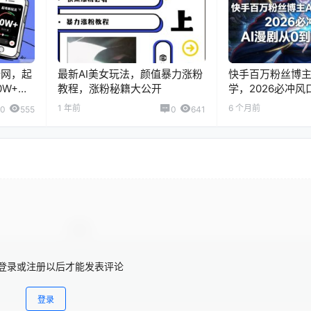
全网，起
最新AI美女玩法，颜值暴力涨粉
快手百万粉丝博主
0W+，
教程，涨粉秘籍大公开
学，2026必冲风
到1实操指南
1 年前
6 个月前
0
555
0
641
登录或注册以后才能发表评论
登录