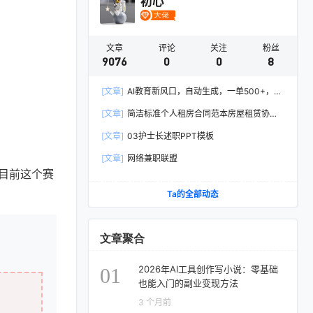
初心
文章
评论
关注
粉丝
9076
0
0
8
[文章]
AI教育新风口，自动生成，一单500+，月
入2W+!
[文章]
简洁标准个人租房合同范本房屋租赁协议
Word模板
[文章]
03护士长述职PPT模板
[文章]
网络兼职联盟
目前这个赛
Ta的全部动态
文章聚合
2026年AI工具创作写小说：零基础
01
也能入门的副业变现方法
3 个月前