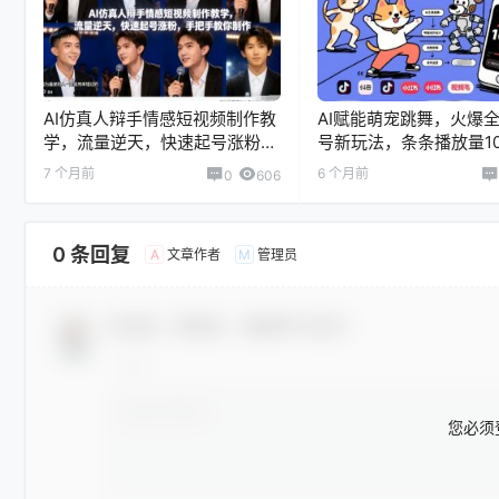
AI仿真人辩手情感短视频制作教
AI赋能萌宠跳舞，火爆
学，流量逆天，快速起号涨粉，
号新玩法，条条播放量1
手把手教你制作
全网最详细拆解
7 个月前
6 个月前
0
606
0 条回复
文章作者
管理员
A
M
欢迎您，新朋友，感谢参与互动！
您必须