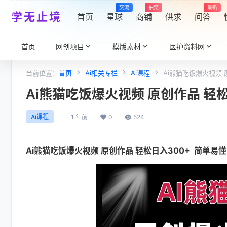
交流
抽奖
最新
学无止境
首页
星球
商铺
供求
问答
首页
网创项目
模版素材
医护资料网
当前位置：
首页
Ai相关专栏
Ai课程
Ai熊猫吃饭爆火视频 
Ai熊猫吃饭爆火视频 原创作品 轻松
1 年前
0
524
Ai课程
Ai熊猫吃饭爆火视频
原创作品 轻松日入300+ 简单易懂