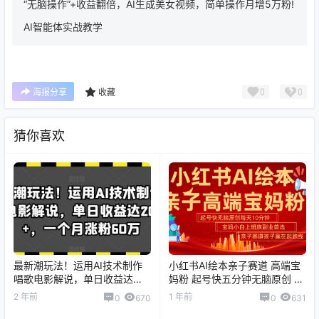
“无脑操作”+收益翻倍，AI生成美女视频，简单操作月增5万粉!
AI智能体实战教学
0
0
海报分享
收藏
猜你喜欢
最新潮玩法！运用AI技术制作
小红书AI绘本亲子赛道 高端宝
唱歌电影解说，单日收益达
妈粉 起号快五分钟无脑原创 小
2000+，一个月涨粉60万【揭
白宝妈上班族轻松玩赚副业
2 年前
1 年前
0
670
0
631
秘】