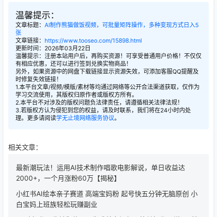
温馨提示：
文章标题：
AI制作熊猫做饭视频，可批量矩阵操作，多种变现方式日入5
张
文章链接：
https://www.tooseo.com/15898.html
更新时间：2026年03月22日
温馨提示：注册本站用户后，再购买资源！可享受普通用户价格！不仅仅
有相应优惠，还可以进行签到兑换实物商品！
另外，如果资源中的网盘下载链接显示资源失效，可添加客服QQ提醒及
时修复失效链接！
1.本平台文章/视频/模版/素材等均通过网络等公开合法渠道获取，仅作为
学习交流使用，其版权归原作者或版权方所有。
2.本平台不对涉及的版权问题负法律责任，请遵循相关法律法规！
3.若版权方认为侵犯到您的权益，请及时联系，我们将在24小时内处
理。更多请阅读
学无止境网络服务协议
。
相关文章：
最新潮玩法！运用AI技术制作唱歌电影解说，单日收益达
2000+，一个月涨粉60万【揭秘】
小红书AI绘本亲子赛道 高端宝妈粉 起号快五分钟无脑原创 小
白宝妈上班族轻松玩赚副业