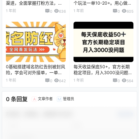
渠道，全面掌握打粉方法，月
个玩法一单10-20+。用心做一
入百万高效方法
天300！
1 年前
1 年前
0
636
0
605
0基础搭建域名防红告别被封风
每天收益保底50+，官方长期
险，学会可对外接单，一单收
稳定项目，月入3000没问题
200+【揭秘】
【揭秘】
1 年前
1 年前
0
642
0
564
0 条回复
文章作者
管理员
A
M
欢迎您，新朋友，感谢参与互动！
确认修改