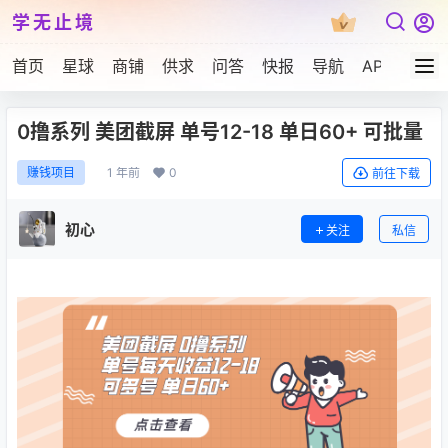
学无止境
首页
星球
商铺
供求
问答
快报
导航
APP下载
0撸系列 美团截屏 单号12-18 单日60+ 可批量
1 年前
0
赚钱项目
前往下载
初心
关注
私信