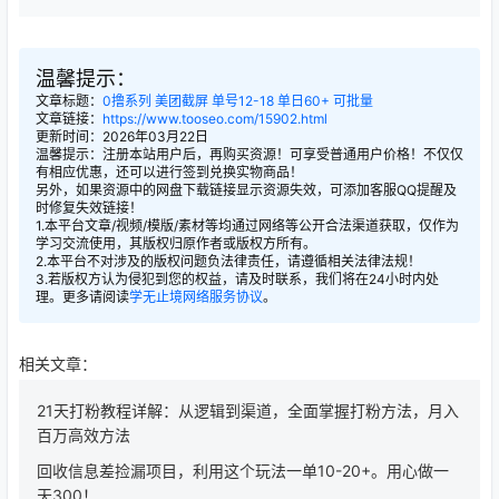
温馨提示：
文章标题：
0撸系列 美团截屏 单号12-18 单日60+ 可批量
文章链接：
https://www.tooseo.com/15902.html
更新时间：2026年03月22日
温馨提示：注册本站用户后，再购买资源！可享受普通用户价格！不仅仅
有相应优惠，还可以进行签到兑换实物商品！
另外，如果资源中的网盘下载链接显示资源失效，可添加客服QQ提醒及
时修复失效链接！
1.本平台文章/视频/模版/素材等均通过网络等公开合法渠道获取，仅作为
学习交流使用，其版权归原作者或版权方所有。
2.本平台不对涉及的版权问题负法律责任，请遵循相关法律法规！
3.若版权方认为侵犯到您的权益，请及时联系，我们将在24小时内处
理。更多请阅读
学无止境网络服务协议
。
相关文章：
21天打粉教程详解：从逻辑到渠道，全面掌握打粉方法，月入
百万高效方法
回收信息差捡漏项目，利用这个玩法一单10-20+。用心做一
天300！