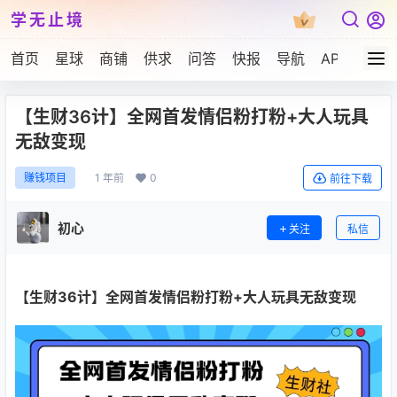
学无止境
首页
星球
商铺
供求
问答
快报
导航
APP下载
【生财36计】全网首发情侣粉打粉+大人玩具
无敌变现
1 年前
0
赚钱项目
前往下载
初心
关注
私信
【生财36计】全网首发情侣粉打粉+大人玩具无敌变现