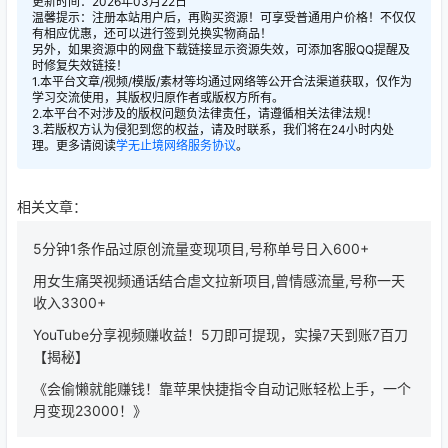
更新时间：2026年03月22日
温馨提示：注册本站用户后，再购买资源！可享受普通用户价格！不仅仅
有相应优惠，还可以进行签到兑换实物商品！
另外，如果资源中的网盘下载链接显示资源失效，可添加客服QQ提醒及
时修复失效链接！
1.本平台文章/视频/模版/素材等均通过网络等公开合法渠道获取，仅作为
学习交流使用，其版权归原作者或版权方所有。
2.本平台不对涉及的版权问题负法律责任，请遵循相关法律法规！
3.若版权方认为侵犯到您的权益，请及时联系，我们将在24小时内处
理。更多请阅读
学无止境网络服务协议
。
相关文章：
5分钟1条作品过原创流量变现项目,号称单号日入600+
用女生痛哭视频通话结合虐文拉新项目,曾情感流量,号称一天
收入3300+
YouTube分享视频赚收益！5刀即可提现，实操7天到账7百刀
【揭秘】
《会偷懒就能赚钱！靠苹果快捷指令自动记账轻松上手，一个
月变现23000！》