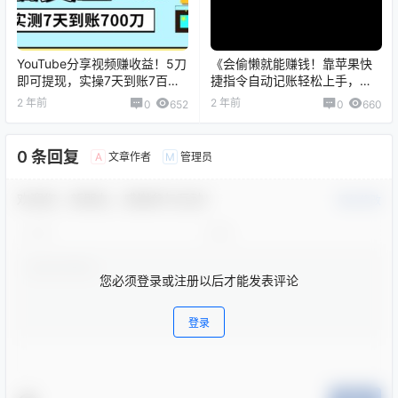
YouTube分享视频赚收益！5刀
《会偷懒就能赚钱！靠苹果快
即可提现，实操7天到账7百刀
捷指令自动记账轻松上手，一
【揭秘】
个月变现23000！》
2 年前
2 年前
0
652
0
660
0 条回复
文章作者
管理员
A
M
欢迎您，新朋友，感谢参与互动！
确认修改
您必须登录或注册以后才能发表评论
登录