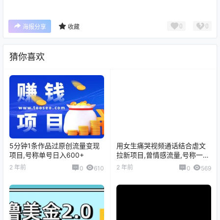
0
0
海报分享
收藏
猜你喜欢
5分钟1条作品过原创流量变现
用女生痛哭视频通话结合虐文
项目,号称单号日入600+
拉新项目,曾情感流量,号称一天
收入3300+
2 年前
2 年前
0
610
0
569