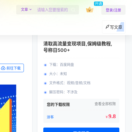
开通
文章
登录/注册
写文章
清取高流量变现项目,保姆级教程,
号称日500+
下载
：
百度网盘
前往下载
大小
：
未知
文件格式
：
视频/音频/文档
解压密码
：
不涉及
查看全部权限
您的下载权限
9.8
游客
￥