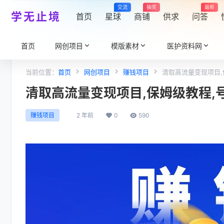
交流
抽奖
最新
学无止境
首页
星球
商铺
供求
问答
首页
网创项目
模版素材
医护资料网
当前位置：
首页
网创项目
赚钱项目
清取高流量变现项目,
清取高流量变现项目,保姆级教程,号
2 年前
0
590
赚钱项目