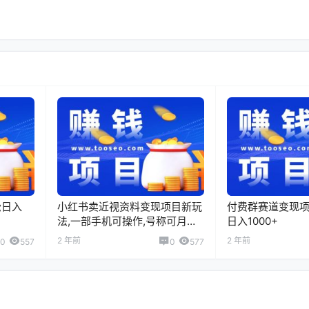
松日入
小红书卖近视资料变现项目新玩
付费群赛道变现项
法,一部手机可操作,号称可月入
日入1000+
过万
2 年前
2 年前
0
557
0
577