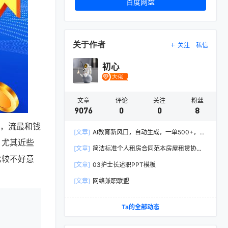
百度网盘
关于作者
关注
私信
初心
文章
评论
关注
粉丝
9076
0
0
8
做，流最和钱
[文章]
AI教育新风口，自动生成，一单500+，月
，尤其近些
入2W+!
[文章]
简洁标准个人租房合同范本房屋租赁协议
比较不好意
Word模板
[文章]
03护士长述职PPT模板
[文章]
网络兼职联盟
Ta的全部动态