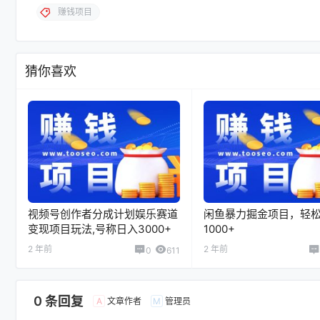
赚钱项目
猜你喜欢
视频号创作者分成计划娱乐赛道
闲鱼暴力掘金项目，轻
变现项目玩法,号称日入3000+
1000+
2 年前
2 年前
0
611
0 条回复
文章作者
管理员
A
M