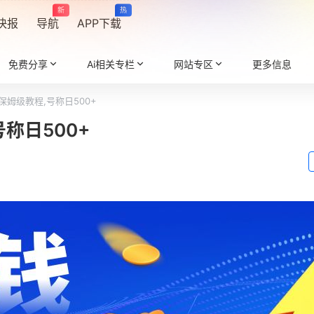
新
热
快报
导航
APP下载
免费分享
Ai相关专栏
网站专区
更多信息
保姆级教程,号称日500+
称日500+