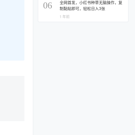
全网首发，小红书种草无脑操作，复
06
制黏贴即可，轻松日入3张
1 年前