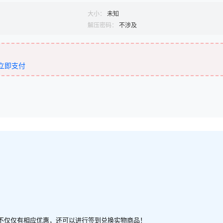
大小：
未知
解压密码：
不涉及
立即支付
不仅仅有相应优惠，还可以进行签到兑换实物商品！