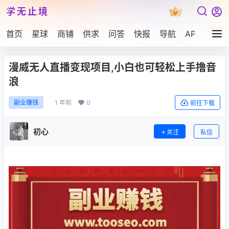
学无止境
首页
星球
商铺
供求
问答
快报
导航
APP下载
漫威无人直播变现项目,小白也可轻松上手撸音
浪
1 年前
0
副业赚钱
前往下载
初心
关注
私信