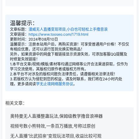
温馨提示：
文章标题：
漫威无人直播变现项目,小白也可轻松上手撸音浪
文章链接：
https://www.tooseo.com/1719.html
更新时间：2024年08月10日
温馨提示：注册本站用户后，再购买资源！可享受普通用户价格！不仅仅
有相应优惠，还可以进行签到兑换实物商品！
另外，如果资源中的网盘下载链接显示资源失效，可添加客服QQ提醒及
时修复失效链接！
1.本平台文章/视频/模版/素材等均通过网络等公开合法渠道获取，仅作为
学习交流使用，其版权归原作者或版权方所有。
2.本平台不对涉及的版权问题负法律责任，请遵循相关法律法规！
3.若版权方认为侵犯到您的权益，请及时联系，我们将在24小时内处
理。更多请阅读
学无止境网络服务协议
。
相关文章：
奥特曼无人直播整蛊玩法,保姆级教学撸音浪神器
视频号数小熊特效,一条百万播放,号称过原创
无人直播“比武招亲”变现玩法项目,收益比较可观