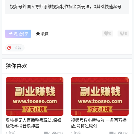
视频号外国人导师思维视频制作掘金新玩法，0其础快速起号
0
0
海报分享
收藏
抖音
猜你喜欢
奥特曼无人直播整蛊玩法,保姆
视频号数小熊特效,一条百万播
级教学撸音浪神器
放,号称过原创
1 年前
1 年前
0
573
0
581