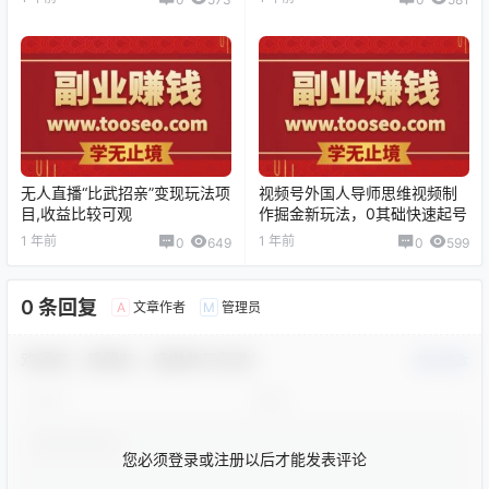
无人直播“比武招亲”变现玩法项
视频号外国人导师思维视频制
目,收益比较可观
作掘金新玩法，0其础快速起号
1 年前
1 年前
0
649
0
599
0 条回复
文章作者
管理员
A
M
欢迎您，新朋友，感谢参与互动！
确认修改
您必须登录或注册以后才能发表评论