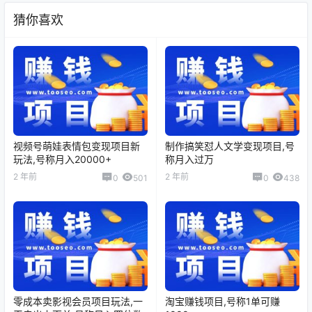
猜你喜欢
视频号萌娃表情包变现项目新
制作搞笑怼人文学变现项目,号
玩法,号称月入20000+
称月入过万
2 年前
2 年前
0
501
0
438
零成本卖影视会员项目玩法,一
淘宝赚钱项目,号称1单可赚