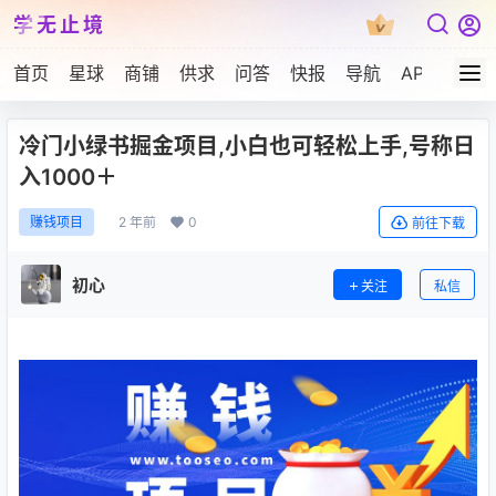
学无止境
首页
星球
商铺
供求
问答
快报
导航
APP下载
冷门小绿书掘金项目,小白也可轻松上手,号称日
入1000＋
2 年前
0
赚钱项目
前往下载
初心
关注
私信