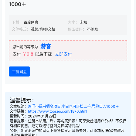
1000＋
下载：
百度网盘
大小：
未知
文件格式：
视频/音频/文档
解压密码：
不涉及
游客
您当前的等级为
支付
￥9.8
以后下载
立即支付
百度网盘
温馨提示：
文章标题：
冷门小绿书掘金项目,小白也可轻松上手,号称日入1000＋
文章链接：
https://www.tooseo.com/1870.html
更新时间：2024年01月29日
温馨提示：注册本站用户后，再购买资源！可享受普通用户价格！不仅仅
有相应优惠，还可以进行签到兑换实物商品！
另外，如果资源中的网盘下载链接显示资源失效，可添加客服QQ提醒及
时修复失效链接！