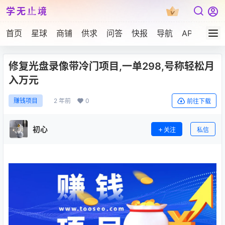
学无止境
首页
星球
商铺
供求
问答
快报
导航
APP下载
修复光盘录像带冷门项目,一单298,号称轻松月
入万元
2 年前
0
赚钱项目
前往下载
初心
关注
私信