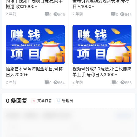
腾讯中视频计划项目玩法,简单
全局引流涩粉变现新玩法,号称
搬运,收益1000+
日入1000+
2 年前
2 年前
0
505
0
545
抽象艺术号蓝海掘金项目,号称
视频号分成2.0玩法,小白也能简
日入2000+
单上手,号称日入3000+
2 年前
2 年前
0
564
0
556
0 条回复
文章作者
管理员
A
M
欢迎您，新朋友，感谢参与互动！
确认修改