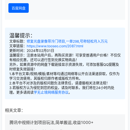
百度网盘
温馨提示：
文章标题：
修复光盘录像带冷门项目,一单298,号称轻松月入万元
文章链接：
https://www.tooseo.com/2087.html
更新时间：2024年02月01日
温馨提示：注册本站用户后，再购买资源！可享受普通用户价格！不仅仅
有相应优惠，还可以进行签到兑换实物商品！
另外，如果资源中的网盘下载链接显示资源失效，可添加客服QQ提醒及
时修复失效链接！
1.本平台文章/视频/模版/素材等均通过网络等公开合法渠道获取，仅作为
学习交流使用，其版权归原作者或版权方所有。
2.本平台不对涉及的版权问题负法律责任，请遵循相关法律法规！
3.若版权方认为侵犯到您的权益，请及时联系，我们将在24小时内处
理。更多请阅读
学无止境网络服务协议
。
相关文章：
腾讯中视频计划项目玩法,简单搬运,收益1000+