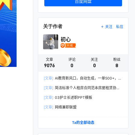
百度网盘
关于作者
关注
私信
初心
文章
评论
关注
粉丝
9076
0
0
8
[文章]
AI教育新风口，自动生成，一单500+，月
入2W+!
[文章]
简洁标准个人租房合同范本房屋租赁协议
Word模板
[文章]
03护士长述职PPT模板
[文章]
网络兼职联盟
Ta的全部动态