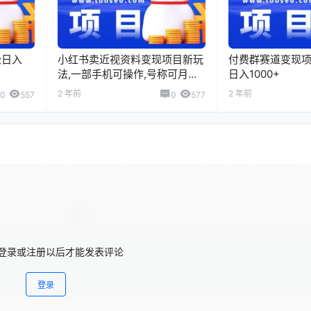
松日入
小红书卖近视资料变现项目新玩
付费群赛道变现项
法,一部手机可操作,号称可月入
日入1000+
过万
2 年前
2 年前
0
557
0
577
登录或注册以后才能发表评论
登录