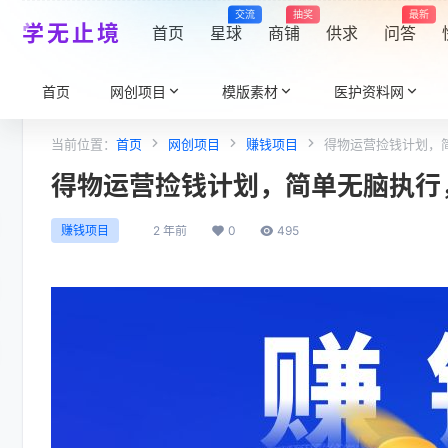
交流
抽奖
最新
学无止境
首页
星球
商铺
供求
问答
首页
网创项目
模版素材
医护资料网
当前位置：
首页
网创项目
赚钱项目
得物运营捡钱计划，简
得物运营捡钱计划，简单无脑执行，
2 年前
0
495
赚钱项目