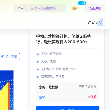
开通
文章
登录/注册
写文章
得物运营捡钱计划，简单无脑执
行，轻松实现日入200-500+
下载
：
百度网盘
前往下载
大小
：
未知
文件格式
：
视频/音频/文档
解压密码
：
不涉及
查看全部权限
您的下载权限
9.8
游客
￥