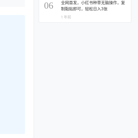
全网首发，小红书种草无脑操作，复
06
制黏贴即可，轻松日入3张
1 年前