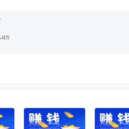
+
入过万