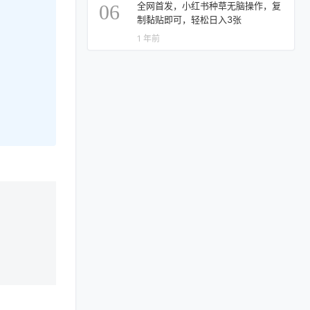
全网首发，小红书种草无脑操作，复
06
制黏贴即可，轻松日入3张
1 年前