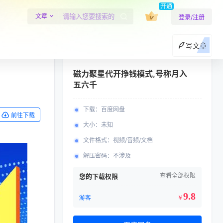
开通
文章
登录/注册
写文章
磁力聚星代开挣钱模式,号称月入
五六千
下载
：
百度网盘
前往下载
大小
：
未知
文件格式
：
视频/音频/文档
解压密码
：
不涉及
查看全部权限
您的下载权限
9.8
游客
￥