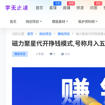
交流
抽奖
最新
学无止境
首页
星球
商铺
供求
问答
首页
网创项目
模版素材
医护资料网
当前位置：
首页
网创项目
赚钱项目
磁力聚星代开挣钱模
磁力聚星代开挣钱模式,号称月入
2 年前
0
510
赚钱项目