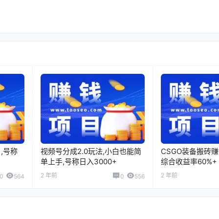
,号称
视频号分成2.0玩法,小白也能简
CSGO装备搬砖
单上手,号称日入3000+
综合收益率60%+
2 年前
2 年前
0
564
0
556