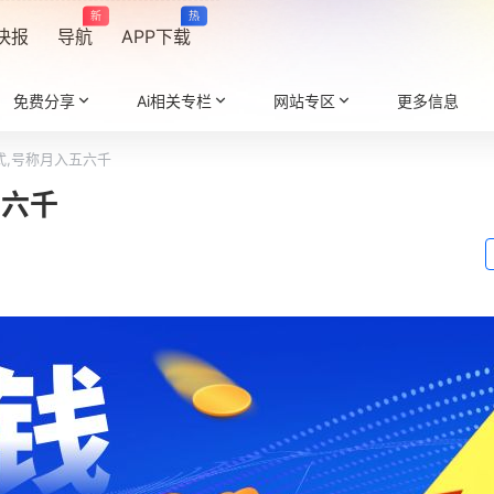
新
热
快报
导航
APP下载
免费分享
Ai相关专栏
网站专区
更多信息
式,号称月入五六千
五六千