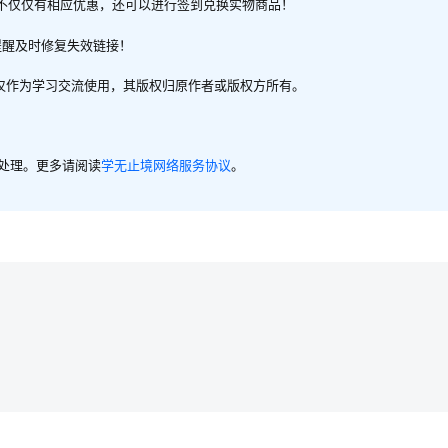
不仅仅有相应优惠，还可以进行签到兑换实物商品！
提醒及时修复失效链接！
，仅作为学习交流使用，其版权归原作者或版权方所有。
内处理。更多请阅读
学无止境网络服务协议
。