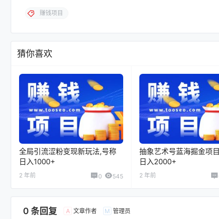
赚钱项目
猜你喜欢
全局引流涩粉变现新玩法,号称
抽象艺术号蓝海掘金项目
日入1000+
日入2000+
2 年前
2 年前
0
545
0 条回复
文章作者
管理员
A
M