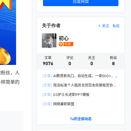
百度网盘
关于作者
关注
私信
初心
文章
评论
关注
粉丝
9076
0
0
8
做粉丝，人
[文章]
AI教育新风口，自动生成，一单500+，月
各样简单的
入2W+!
[文章]
简洁标准个人租房合同范本房屋租赁协议
Word模板
[文章]
03护士长述职PPT模板
。
[文章]
网络兼职联盟
Ta的全部动态