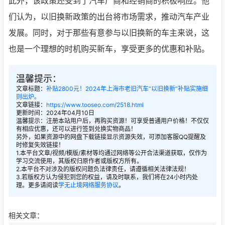
此外，该政策还受到了汽车厂商和经销商的积极响应。他
们认为，以旧换新政策的出台将市场需求，推动汽车产业
发展。同时，对于那些有意参与以旧换新的车主来说，这
也是一个理想的时机购买新车，享受更多的优惠和补贴。
温馨提示：
文章标题：
补贴2800元！2024年上海市老旧汽车“以旧换新”补贴实施细
则出炉。
文章链接：
https://www.tooseo.com/2518.html
更新时间：2024年04月10日
温馨提示：注册本站用户后，再购买资源！可享受普通用户价格！不仅仅
有相应优惠，还可以进行签到兑换实物商品！
另外，如果资源中的网盘下载链接显示资源失效，可添加客服QQ提醒及
时修复失效链接！
1.本平台文章/视频/模版/素材等均通过网络等公开合法渠道获取，仅作为
学习交流使用，其版权归原作者或版权方所有。
2.本平台不对涉及的版权问题负法律责任，请遵循相关法律法规！
3.若版权方认为侵犯到您的权益，请及时联系，我们将在24小时内处
理。更多请阅读
学无止境网络服务协议
。
相关文章：