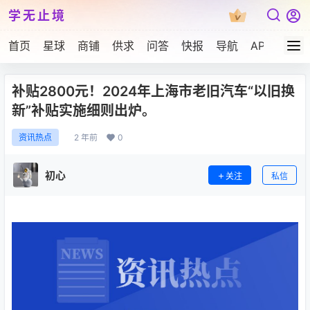
学无止境
首页
星球
商铺
供求
问答
快报
导航
APP下载
补贴2800元！2024年上海市老旧汽车“以旧换
新”补贴实施细则出炉。
2 年前
0
资讯热点
初心
关注
私信