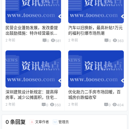
民营企业蓬勃发展，发改委提
汽车以旧换新，最高补贴1万元
出鼓励措施：特许经营最长期
的福利引爆市场热潮
限延长到40年
2 年前
2 年前
0
581
0
363
深圳建筑设计新规定：提高得
优化助力二手房市场回暖，百
房率，减少公摊面积，住宅限
城房价跌幅收窄
高150米
2 年前
2 年前
0
350
0
404
0 条回复
文章作者
管理员
A
M