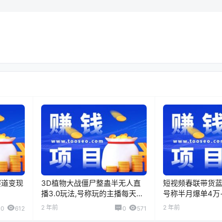
赛道变现
3D植物大战僵尸整蛊半无人直
短视频春联带货蓝
播3.0玩法,号称玩的主播每天日
号称半月爆单4万
入1000+
2 年前
2 年前
0
612
0
571