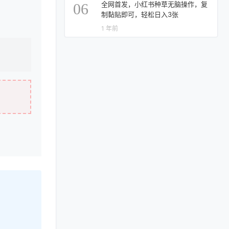
全网首发，小红书种草无脑操作，复
06
制黏贴即可，轻松日入3张
1 年前