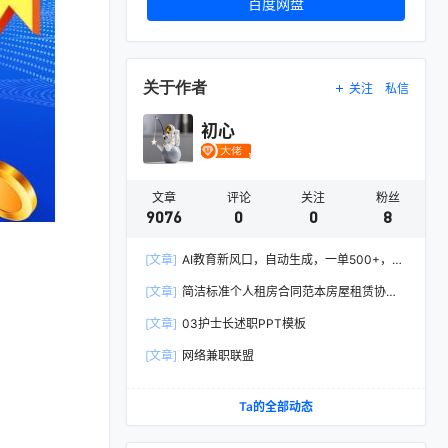
百度网盘
关于作者
关注
私信
初心
文章
评论
关注
粉丝
9076
0
0
8
[文章]
AI教育新风口，自动生成，一单500+，月
入2W+!
[文章]
简洁标准个人租房合同范本房屋租赁协议
Word模板
[文章]
03护士长述职PPT模板
[文章]
网络兼职联盟
Ta的全部动态