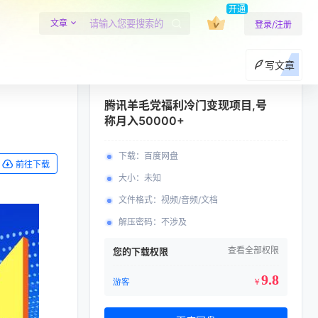
开通
文章
登录/注册
写文章
腾讯羊毛党福利冷门变现项目,号
称月入50000+
下载
：
百度网盘
前往下载
大小
：
未知
文件格式
：
视频/音频/文档
解压密码
：
不涉及
查看全部权限
您的下载权限
9.8
游客
￥