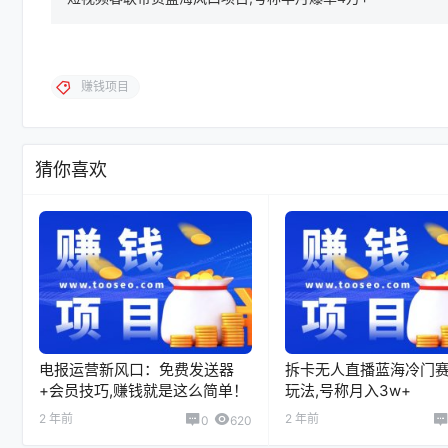
赚钱项目
猜你喜欢
电报运营新风口：免费发送器
拆卡无人直播蓝海冷门
+会员技巧,赚钱就是这么简单！
玩法,号称月入3w+
2 年前
2 年前
0
620