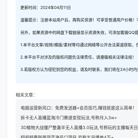
更新时间：2024年04月11日
温馨提示：注册本站用户后，再购买资源！可享受普通用户价格！
另外，如果资源中的网盘下载链接显示资源失效，可添加客服QQ
1.本平台文章/视频/模版/素材等均通过网络等公开合法渠道获取
2.本平台不对涉及的版权问题负法律责任，请遵循相关法律法规！
3.若版权方认为侵犯到您的权益，请及时联系，我们将在24小时
相关文章：
电报运营新风口：免费发送器+会员技巧,赚钱就是这么简单！
拆卡无人直播蓝海冷门赛道变现玩法,号称月入3w+
3D植物大战僵尸整蛊半无人直播3.0玩法,号称玩的主播每天日入
短视频春联带货蓝海风口项目,号称半月爆单4万+