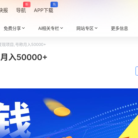
新
热
快报
导航
APP下载
免费分享
Ai相关专栏
网站专区
更多信息
现项目,号称月入50000+
入50000+