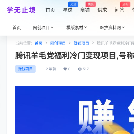
交流
抽奖
最新
学无止境
首页
星球
商铺
供求
问答
首页
网创项目
模版素材
医护资料网
当前位置：
首页
网创项目
赚钱项目
腾讯羊毛党福利冷门变
腾讯羊毛党福利冷门变现项目,号称月
2 年前
0
517
赚钱项目