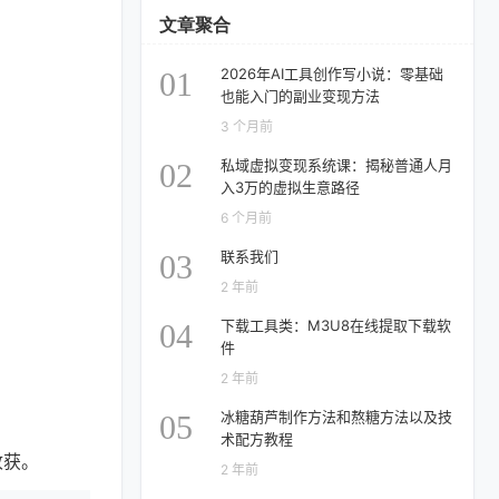
文章聚合
2026年AI工具创作写小说：零基础
01
也能入门的副业变现方法
3 个月前
私域虚拟变现系统课：揭秘普通人月
02
入3万的虚拟生意路径
6 个月前
联系我们
03
2 年前
下载工具类：M3U8在线提取下载软
04
件
2 年前
冰糖葫芦制作方法和熬糖方法以及技
05
术配方教程
收获。
2 年前