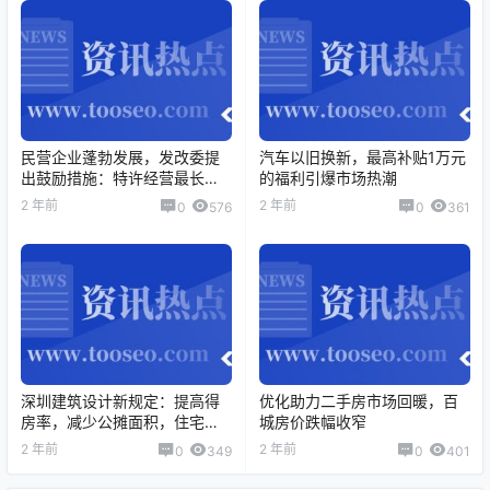
民营企业蓬勃发展，发改委提
汽车以旧换新，最高补贴1万元
出鼓励措施：特许经营最长期
的福利引爆市场热潮
限延长到40年
2 年前
2 年前
0
576
0
361
深圳建筑设计新规定：提高得
优化助力二手房市场回暖，百
房率，减少公摊面积，住宅限
城房价跌幅收窄
高150米
2 年前
2 年前
0
349
0
401