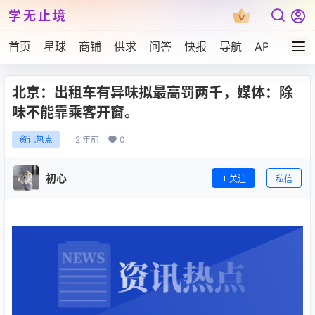
学无止境
首页
星球
商铺
供求
问答
快报
导航
APP下载
北京：出租车有异味拟最高罚两千，媒体：除
味不能靠乘客开窗。
2 年前
0
资讯热点
初心
关注
私信