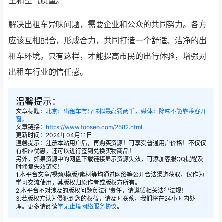
生和空气质量。
解决出租车异味问题，需要企业和公众的共同努力。各方
应该互相配合，形成合力，共同打造一个舒适、洁净的出
租车环境。只有这样，才能提高市民的出行体验，增强对
出租车行业的信任感。
温馨提示：
文章标题：
北京：出租车有异味拟最高罚两千，媒体：除味不能靠乘客开
窗。
文章链接：
https://www.tooseo.com/2582.html
更新时间：2024年04月11日
温馨提示：注册本站用户后，再购买资源！可享受普通用户价格！不仅仅
有相应优惠，还可以进行签到兑换实物商品！
另外，如果资源中的网盘下载链接显示资源失效，可添加客服QQ提醒及
时修复失效链接！
1.本平台文章/视频/模版/素材等均通过网络等公开合法渠道获取，仅作为
学习交流使用，其版权归原作者或版权方所有。
2.本平台不对涉及的版权问题负法律责任，请遵循相关法律法规！
3.若版权方认为侵犯到您的权益，请及时联系，我们将在24小时内处
理。更多请阅读
学无止境网络服务协议
。