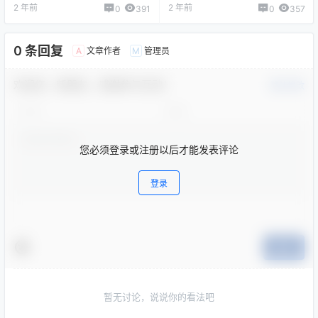
全城热潮
2 年前
2 年前
0
391
0
357
0 条回复
文章作者
管理员
A
M
欢迎您，新朋友，感谢参与互动！
确认修改
您必须登录或注册以后才能发表评论
登录
提交
暂无讨论，说说你的看法吧