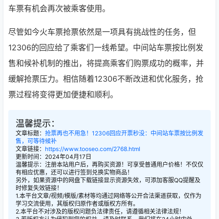
车票有机会再次被乘客使用。
尽管如今火车票抢票依然是一项具有挑战性的任务，但
12306的回应给了乘客们一线希望。中间站车票按比例发
售和候补机制的推出，将提高乘客们购票成功的概率，并
缓解抢票压力。相信随着12306不断改进和优化服务，抢
票过程将变得更加便捷和顺利。
温馨提示：
文章标题：
抢票再也不用急！12306回应开票秒没：中间站车票按比例发
售，可等待候补
文章链接：
https://www.tooseo.com/2768.html
更新时间：2024年04月17日
温馨提示：注册本站用户后，再购买资源！可享受普通用户价格！不仅仅
有相应优惠，还可以进行签到兑换实物商品！
另外，如果资源中的网盘下载链接显示资源失效，可添加客服QQ提醒及
时修复失效链接！
1.本平台文章/视频/模版/素材等均通过网络等公开合法渠道获取，仅作为
学习交流使用，其版权归原作者或版权方所有。
2.本平台不对涉及的版权问题负法律责任，请遵循相关法律法规！