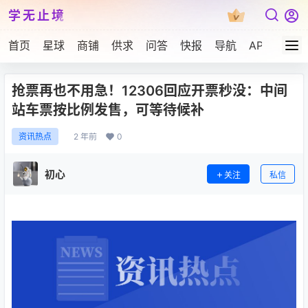
学无止境
首页
星球
商铺
供求
问答
快报
导航
APP下载
抢票再也不用急！12306回应开票秒没：中间
站车票按比例发售，可等待候补
2 年前
0
资讯热点
初心
关注
私信