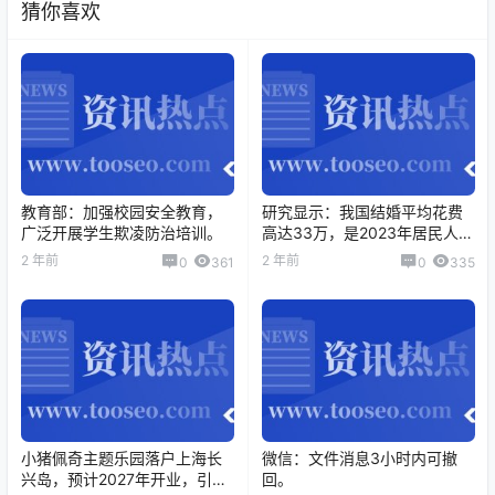
猜你喜欢
教育部：加强校园安全教育，
研究显示：我国结婚平均花费
广泛开展学生欺凌防治培训。
高达33万，是2023年居民人均
可支配收入的8倍。
2 年前
2 年前
0
361
0
335
小猪佩奇主题乐园落户上海长
微信：文件消息3小时内可撤
兴岛，预计2027年开业，引发
回。