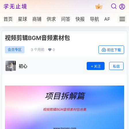
学无止境
首页
星球
商铺
供求
问答
快报
导航
APP下载
视频剪辑BGM音频素材包
3 个月前
0
会员专区
前往下载
初心
关注
私信