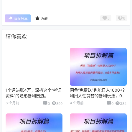
0
0
海报分享
收藏
猜你喜欢
1个月进账4万，深扒这个“考证
闲鱼“免费送”也能日入1000+？
资料”的隐形暴利赛道。
利用人性贪婪的暴利玩法，0成
本可复制！
6 个月前
4 个月前
0
899
0
384