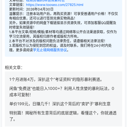
文章标题：
视频剪辑BGM音频素材包
文章链接：
https://www.tooseo.com/27825.html
更新时间：2026年04月30日
温馨提示：注册本站用户后，再购买资源！可享受普通用户价格！不仅仅
有相应优惠，还可以进行签到兑换实物商品！
另外，如果资源中的网盘下载链接显示资源失效，可添加客服QQ提醒及
时修复失效链接！
1.本平台文章/视频/模版/素材等均通过网络等公开合法渠道获取，仅作为
学习交流使用，其版权归原作者或版权方所有。
2.本平台不对涉及的版权问题负法律责任，请遵循相关法律法规！
3.若版权方认为侵犯到您的权益，请及时联系，我们将在24小时内处
理。更多请阅读
学无止境网络服务协议
。
相关文章：
1个月进账4万，深扒这个“考证资料”的隐形暴利赛道。
闲鱼“免费送”也能日入1000+？利用人性贪婪的暴利玩法，0
成本可复制！
单价199元，日赚几千！深扒这个背后的“卖铲子”暴利生意
特别篇！揭秘所有生意背后的底层逻辑，看懂这个，你就通透
了。