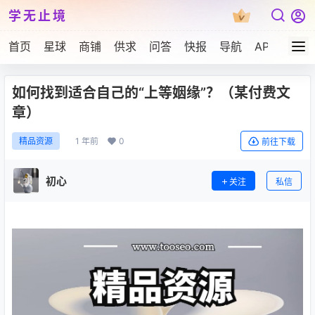
学无止境
首页
星球
商铺
供求
问答
快报
导航
APP下载
如何找到适合自己的“上等姻缘”？（某付费文
章）
1 年前
0
精品资源
前往下载
初心
关注
私信