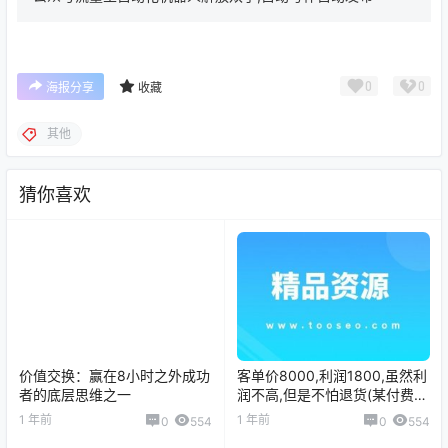
0
0
海报分享
收藏
其他
猜你喜欢
价值交换：赢在8小时之外成功
客单价8000,利润1800,虽然利
者的底层思维之一
润不高,但是不怕退货(某付费文
章)
1 年前
1 年前
0
554
0
554