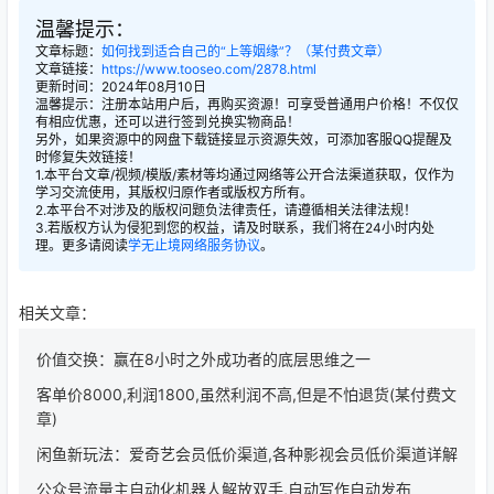
温馨提示：
文章标题：
如何找到适合自己的“上等姻缘”？（某付费文章）
文章链接：
https://www.tooseo.com/2878.html
更新时间：2024年08月10日
温馨提示：注册本站用户后，再购买资源！可享受普通用户价格！不仅仅
有相应优惠，还可以进行签到兑换实物商品！
另外，如果资源中的网盘下载链接显示资源失效，可添加客服QQ提醒及
时修复失效链接！
1.本平台文章/视频/模版/素材等均通过网络等公开合法渠道获取，仅作为
学习交流使用，其版权归原作者或版权方所有。
2.本平台不对涉及的版权问题负法律责任，请遵循相关法律法规！
3.若版权方认为侵犯到您的权益，请及时联系，我们将在24小时内处
理。更多请阅读
学无止境网络服务协议
。
相关文章：
价值交换：赢在8小时之外成功者的底层思维之一
客单价8000,利润1800,虽然利润不高,但是不怕退货(某付费文
章)
闲鱼新玩法：爱奇艺会员低价渠道,各种影视会员低价渠道详解
公众号流量主自动化机器人解放双手,自动写作自动发布