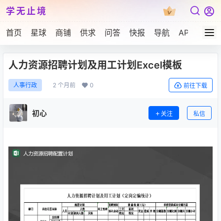
学无止境
首页
星球
商铺
供求
问答
快报
导航
APP下载
人力资源招聘计划及用工计划Excel模板
2 个月前
0
人事行政
前往下载
初心
关注
私信