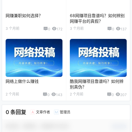
网赚兼职如何选择？
68网赚项目靠谱吗？如何辨别
网赚平台的真假？
3 个月前
3 个月前
0
172
0
137
网络上做什么赚钱
酷我网赚项目靠谱吗？如何辨
别真伪？
2 个月前
2 个月前
0
143
0
207
0 条回复
文章作者
管理员
A
M
欢迎您，新朋友，感谢参与互动！
确认修改