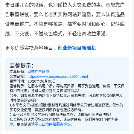
击日赚几百的鬼话，也别碰拉人头交会费的盘。真想靠广
告联盟赚钱，要么老老实实做网站养流量，要么认真选品
做电商推广。不管是哪条路，都需要时间和耐心。记住底
线，不交钱，不碰灰色模式，不轻信高收益承诺。
更多优质实操落地项目：
创业新项目新商机
温馨提示：
文章标题：
网赚广告联盟
文章链接：
https://www.tooseo.com/29974.html
更新时间：2026年06月06日
温馨提示：注册本站用户后，再购买资源！可享受普通用户价格！不仅仅
有相应优惠，还可以进行签到兑换实物商品！
另外，如果资源中的网盘下载链接显示资源失效，可添加客服QQ提醒及
时修复失效链接！
1.本平台文章/视频/模版/素材等均通过网络等公开合法渠道获取，仅作为
学习交流使用，其版权归原作者或版权方所有。
2.本平台不对涉及的版权问题负法律责任，请遵循相关法律法规！
3.若版权方认为侵犯到您的权益，请及时联系，我们将在24小时内处
理。更多请阅读
学无止境网络服务协议
。