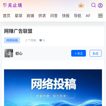
学无止境
首页
星球
商铺
供求
问答
快报
导航
APP下载
网赚广告联盟
2 个月前
0
网络投稿
初心
关注
私信