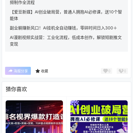
频制作全流程
【爱豆新媒】AI创业破局营，普通人拥抱AI必修课，送10个智
能体
副业躺赚新风口！AI挂机全自动赚钱，零碎时间日入300＋
AI漫剧视频实战营：工业化流程，低成本创作，解锁短剧推文
变现
0
0
海报分享
收藏
猜你喜欢