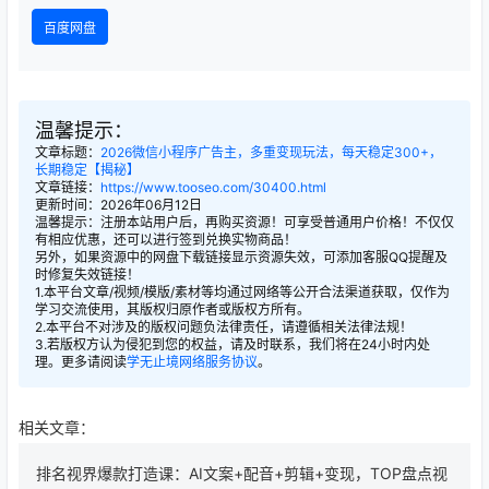
百度网盘
温馨提示：
文章标题：
2026微信小程序广告主，多重变现玩法，每天稳定300+，
长期稳定【揭秘】
文章链接：
https://www.tooseo.com/30400.html
更新时间：2026年06月12日
温馨提示：注册本站用户后，再购买资源！可享受普通用户价格！不仅仅
有相应优惠，还可以进行签到兑换实物商品！
另外，如果资源中的网盘下载链接显示资源失效，可添加客服QQ提醒及
时修复失效链接！
1.本平台文章/视频/模版/素材等均通过网络等公开合法渠道获取，仅作为
学习交流使用，其版权归原作者或版权方所有。
2.本平台不对涉及的版权问题负法律责任，请遵循相关法律法规！
3.若版权方认为侵犯到您的权益，请及时联系，我们将在24小时内处
理。更多请阅读
学无止境网络服务协议
。
相关文章：
排名视界爆款打造课：AI文案+配音+剪辑+变现，TOP盘点视