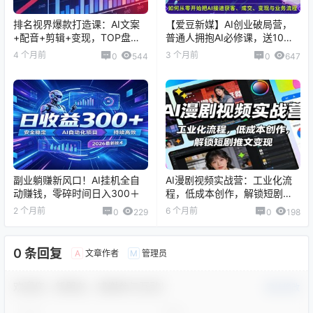
排名视界爆款打造课：AI文案
【爱豆新媒】AI创业破局营，
+配音+剪辑+变现，TOP盘点
普通人拥抱AI必修课，送10个
视频制作全流程
智能体
4 个月前
3 个月前
0
544
0
647
副业躺赚新风口！AI挂机全自
AI漫剧视频实战营：工业化流
动赚钱，零碎时间日入300＋
程，低成本创作，解锁短剧推
文变现
2 个月前
6 个月前
0
229
0
198
0 条回复
文章作者
管理员
A
M
欢迎您，新朋友，感谢参与互动！
确认修改