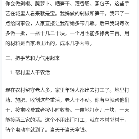
你会做剁椒、腌萝卜、晒笋干、灌香肠、蒸包子，这些手
艺在城里人看来就是宝。我妈做的剁椒和笋干，我带了一
点给同事尝，人家直接让我帮她多带几瓶。后来我妈每次
多做一批，一瓶十几二十块，一个月也能多挣两三百。用
的材料是自家地里出的，成本几乎为零。
三、把手艺和力气用起来
帮村里人干农活
现在农村留守老人多，家里年轻人都出去打工了。地里打
药、施肥、收割这些重活，老人干不动。你有空就帮他们
干，按亩收费或者按小时收费。一亩地打药几十块，一天
能接两三家的活。这个不用出门打工，就在本村邻村干，
骑个电动车就到了。当天干当天拿钱。