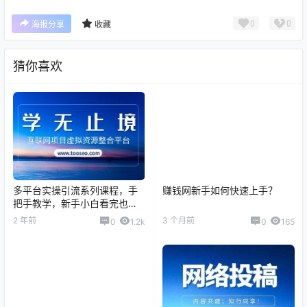
0
0
海报分享
收藏
猜你喜欢
多平台实操引流系列课程，手
赚钱网新手如何快速上手？
把手教学，新手小白看完也可
轻松上手操作！
2 年前
3 个月前
0
1.2k
0
165