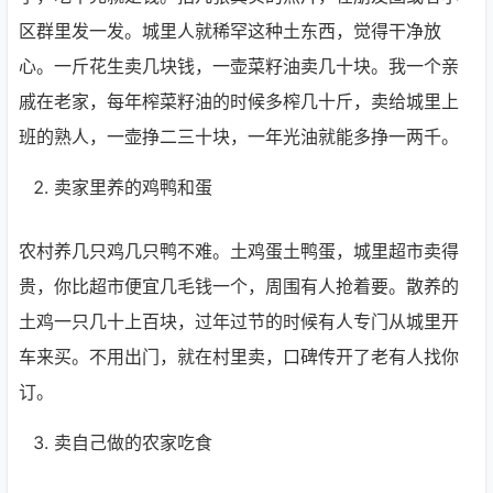
区群里发一发。城里人就稀罕这种土东西，觉得干净放
心。一斤花生卖几块钱，一壶菜籽油卖几十块。我一个亲
戚在老家，每年榨菜籽油的时候多榨几十斤，卖给城里上
班的熟人，一壶挣二三十块，一年光油就能多挣一两千。
卖家里养的鸡鸭和蛋
农村养几只鸡几只鸭不难。土鸡蛋土鸭蛋，城里超市卖得
贵，你比超市便宜几毛钱一个，周围有人抢着要。散养的
土鸡一只几十上百块，过年过节的时候有人专门从城里开
车来买。不用出门，就在村里卖，口碑传开了老有人找你
订。
卖自己做的农家吃食