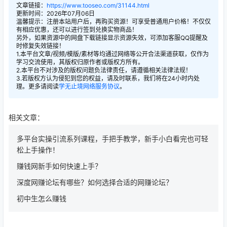
文章链接：
https://www.tooseo.com/31144.html
更新时间：2026年07月06日
温馨提示：注册本站用户后，再购买资源！可享受普通用户价格！不仅仅
有相应优惠，还可以进行签到兑换实物商品！
另外，如果资源中的网盘下载链接显示资源失效，可添加客服QQ提醒及
时修复失效链接！
1.本平台文章/视频/模版/素材等均通过网络等公开合法渠道获取，仅作为
学习交流使用，其版权归原作者或版权方所有。
2.本平台不对涉及的版权问题负法律责任，请遵循相关法律法规！
3.若版权方认为侵犯到您的权益，请及时联系，我们将在24小时内处
理。更多请阅读
学无止境网络服务协议
。
相关文章：
多平台实操引流系列课程，手把手教学，新手小白看完也可轻
松上手操作！
赚钱网新手如何快速上手？
深度网赚论坛有哪些？如何选择合适的网赚论坛？
初中生怎么赚钱