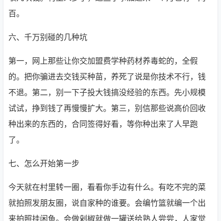
百。
六、千万别碰的几种坑
第一，网上那些让你交加盟费学种药材养毒蛇的，全假
的。把你骗进去交钱买种苗，养死了说是你技术不行，钱
不退。第二，别一下子投大钱搞没经验的东西。先小规模
试试，挣到钱了再慢慢扩大。第三，别信那些说高价回收
种出来的东西的，合同签得好看，等你种出来了人早跑
了。
七、怎么开始第一步
今天就在村里转一圈，看看你手边有什么。有吃不完的菜
就拍照发朋友圈，说自家种的谁要。会编竹篮就编一个出
来拍照挂闲鱼。会做剁椒就做一罐送给熟人尝尝，人家觉