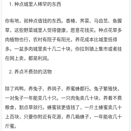
种点城里人稀罕的东西
你有地，就种点值钱的东西。香椿、荠菜、马齿苋、鱼腥
草，这些野菜城里人觉得健康，愿意花钱买。种点花草多
肉植物也行，农村有院子有阳光，养花成本比城里低得
多。一盆多肉城里卖十几二十块，你拉到镇上集市或者挂
在网上卖，都是利润。
养点不费劲的活物
除了鸡鸭，养兔子、养鸽子、养蜜蜂都行。兔子繁殖快，
一对兔子一年能变几十只。一只肉兔卖几十块，养着不费
粮食，割点草就行。蜂蜜就更值钱了，一斤土蜂蜜卖几十
上百块，只要你附近有花源，养几箱蜂子，一年能收几十
斤蜜。