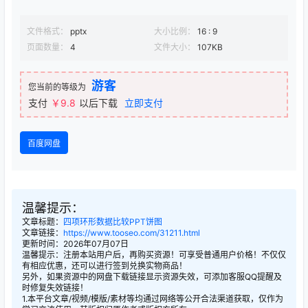
文件格式：
pptx
大小比例：
16 : 9
页面数量：
4
文件大小：
107KB
游客
您当前的等级为
支付
￥9.8
以后下载
立即支付
百度网盘
温馨提示：
文章标题：
四项环形数据比较PPT饼图
文章链接：
https://www.tooseo.com/31211.html
更新时间：2026年07月07日
温馨提示：注册本站用户后，再购买资源！可享受普通用户价格！不仅仅
有相应优惠，还可以进行签到兑换实物商品！
另外，如果资源中的网盘下载链接显示资源失效，可添加客服QQ提醒及
时修复失效链接！
1.本平台文章/视频/模版/素材等均通过网络等公开合法渠道获取，仅作为