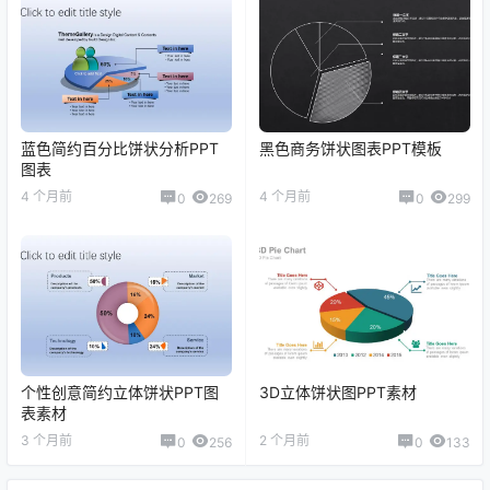
蓝色简约百分比饼状分析PPT
黑色商务饼状图表PPT模板
图表
4 个月前
4 个月前
0
269
0
299
个性创意简约立体饼状PPT图
3D立体饼状图PPT素材
表素材
3 个月前
2 个月前
0
256
0
133