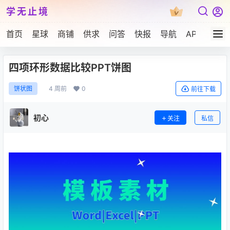
学无止境
首页
星球
商铺
供求
问答
快报
导航
APP下载
四项环形数据比较PPT饼图
4 周前
0
饼状图
前往下载
初心
关注
私信