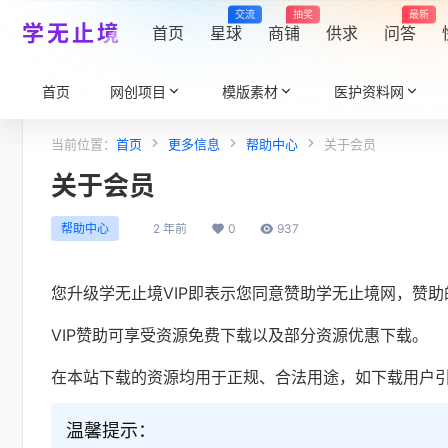
交流
抽奖
最新
学无止境
首页
星球
商铺
供求
问答
首页
网创项目
模版素材
医护资料网
当前位置：
首页
更多信息
帮助中心
关于会员
关于会员
2 年前
0
937
帮助中心
您升级学无止境VIP即表示您同意赞助学无止境网，赞
VIP赞助可享受资源免费下载以及部分资源优惠下载。
在本站下载的资源均用于正规、合法用途，如下载用户
温馨提示：