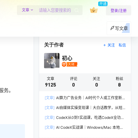
开通
文章
登录/注册
写文章
关于作者
关注
私信
初心
文章
评论
关注
粉丝
9125
0
0
8
服务。
[文章]
AI算力广告业务｜AI时代个人或工作室新
赛道
[文章]
AI自媒体实操变现课｜大白话教学，从短
剧漫剧到动画制作，零基础也能掌握爆款内容创
[文章]
CodeX从0到1实战课，吃透CodeX全功
作与变现全流程
能，零基础AI开发实战，从部署到高阶项目一键
[文章]
AI CodeX实战课｜Windows/Mac 本地部
落地
署｜API 对接调通｜Skill 自制｜漫剧剪辑｜网站