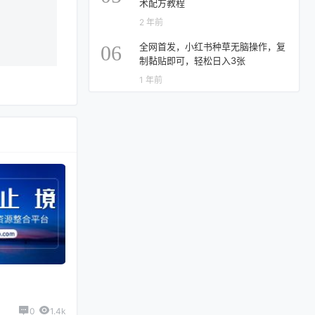
术配方教程
2 年前
全网首发，小红书种草无脑操作，复
06
制黏贴即可，轻松日入3张
1 年前
0
1.4k