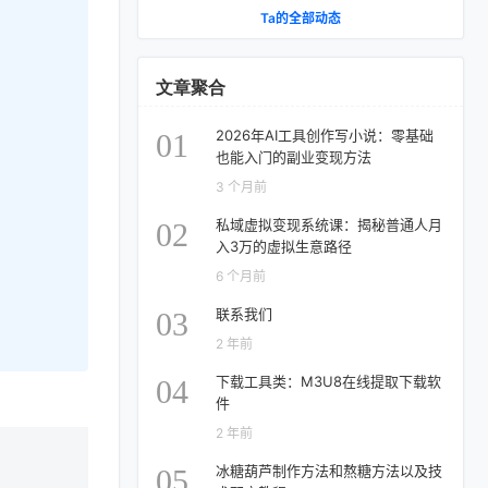
VR 项目｜AI项目落地全教程
Ta的全部动态
文章聚合
2026年AI工具创作写小说：零基础
01
也能入门的副业变现方法
3 个月前
私域虚拟变现系统课：揭秘普通人月
02
入3万的虚拟生意路径
6 个月前
联系我们
03
2 年前
下载工具类：M3U8在线提取下载软
04
件
2 年前
冰糖葫芦制作方法和熬糖方法以及技
05