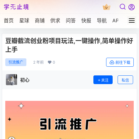
学无止境
首页
星球
商铺
供求
问答
快报
导航
APP下载
豆瓣截流创业粉项目玩法,一键操作,简单操作好
上手
2 年前
0
引流推广
前往下载
初心
关注
私信