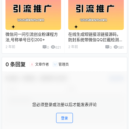
微信问一问引流创业粉课程方
在线生成短链接活链接源码，
法,号称单号日引200+
防封系统带微信QQ拦截检测
（教程+源码）
2 年前
2 年前
0
621
0
581
0 条回复
文章作者
管理员
A
M
欢迎您，新朋友，感谢参与互动！
确认修改
您必须登录或注册以后才能发表评论
登录