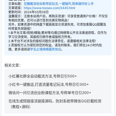
文章标题：
豆瓣截流创业粉项目玩法,一键操作,简单操作好上手
文章链接：
https://www.tooseo.com/3445.html
更新时间：2024年05月06日
温馨提示：注册本站用户后，再购买资源！可享受普通用户价格！不仅仅
有相应优惠，还可以进行签到兑换实物商品！
另外，如果资源中的网盘下载链接显示资源失效，可添加客服QQ提醒及
时修复失效链接！
1.本平台文章/视频/模版/素材等均通过网络等公开合法渠道获取，仅作为
学习交流使用，其版权归原作者或版权方所有。
2.本平台不对涉及的版权问题负法律责任，请遵循相关法律法规！
3.若版权方认为侵犯到您的权益，请及时联系，我们将在24小时内处
理。更多请阅读
学无止境网络服务协议
。
相关文章：
小红薯社群全自动截流方法,号称日引500+
小红书一键搬运,打造流量笔记玩法,号称日引300+
微信问一问引流创业粉课程方法,号称单号日引200+
在线生成短链接活链接源码，防封系统带微信QQ拦截检测
（教程+源码）