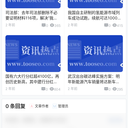
司法部：去年司法部删除不必
我国自主研制的氢能源市域列
要证明材料116项，解决“我是
车成功试跑，续航可达1000公
我”等循环证明问题。
里以上
2 年前
2 年前
0
365
0
415
国有六大行分红超4100亿，再
武汉出台碳达峰实施方案：明
创历史新高，其中建行分红首
年新能源汽车销量将达新车总
超1000亿元
销量一半以上。
2 年前
2 年前
0
604
0
295
0 条回复
文章作者
管理员
A
M
欢迎您，新朋友，感谢参与互动！
确认修改