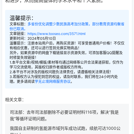
和进步，从而提高整体的学术水平和个人素质。
温馨提示：
文章标题：
多省份优化调整少数民族高考加分政策，部分教育资源均衡省
份已取消。
文章链接：
https://www.tooseo.com/3571.html
更新时间：2024年05月10日
温馨提示：注册本站用户后，再购买资源！可享受普通用户价格！不仅仅
有相应优惠，还可以进行签到兑换实物商品！
另外，如果资源中的网盘下载链接显示资源失效，可添加客服QQ提醒及
时修复失效链接！
1.本平台文章/视频/模版/素材等均通过网络等公开合法渠道获取，仅作为
学习交流使用，其版权归原作者或版权方所有。
2.本平台不对涉及的版权问题负法律责任，请遵循相关法律法规！
3.若版权方认为侵犯到您的权益，请及时联系，我们将在24小时内处
理。更多请阅读
学无止境网络服务协议
。
相关文章：
司法部：去年司法部删除不必要证明材料116项，解决“我是
我”等循环证明问题。
我国自主研制的氢能源市域列车成功试跑，续航可达1000公