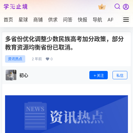
学无止境
首页
星球
商铺
供求
问答
快报
导航
APP下载
多省份优化调整少数民族高考加分政策，部分
教育资源均衡省份已取消。
2 年前
0
资讯热点
初心
关注
私信