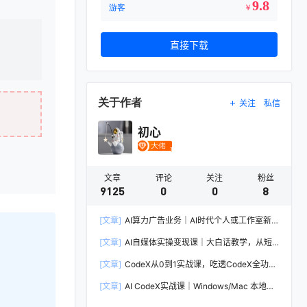
9.8
游客
￥
直接下载
关于作者
关注
私信
初心
文章
评论
关注
粉丝
9125
0
0
8
[文章]
AI算力广告业务｜AI时代个人或工作室新
赛道
[文章]
AI自媒体实操变现课｜大白话教学，从短
剧漫剧到动画制作，零基础也能掌握爆款内容创
[文章]
CodeX从0到1实战课，吃透CodeX全功
作与变现全流程
能，零基础AI开发实战，从部署到高阶项目一键
[文章]
AI CodeX实战课｜Windows/Mac 本地部
落地
署｜API 对接调通｜Skill 自制｜漫剧剪辑｜网站