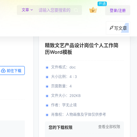
开通
文章
登录/注册
写文章
精致文艺产品设计岗位个人工作简
历Word模板
文件格式
：
doc
前往下载
大小比例
：
4 : 3
页面数量
：
4
文件大小
：
292KB
作者
：
学无止境
肖像权
：
人物画像及字体仅供参考
查看全部权限
您的下载权限