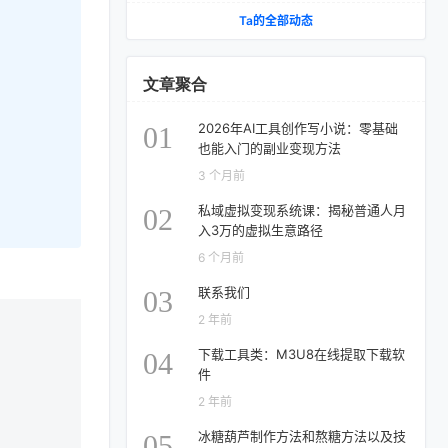
VR 项目｜AI项目落地全教程
Ta的全部动态
文章聚合
2026年AI工具创作写小说：零基础
01
也能入门的副业变现方法
3 个月前
私域虚拟变现系统课：揭秘普通人月
02
入3万的虚拟生意路径
6 个月前
联系我们
03
2 年前
下载工具类：M3U8在线提取下载软
04
件
2 年前
冰糖葫芦制作方法和熬糖方法以及技
05