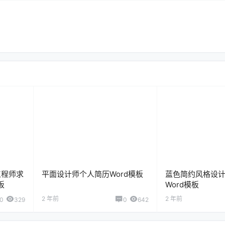
工程师求
平面设计师个人简历Word模板
蓝色简约风格设
板
Word模板
2 年前
2 年前
0
329
0
642