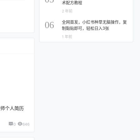
术配方教程
2 年前
全网首发，小红书种草无脑操作，复
06
制黏贴即可，轻松日入3张
1 年前
计师个人简历
0
646