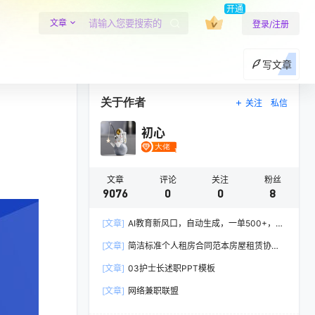
开通
文章
登录/注册
写文章
关于作者
关注
私信
初心
文章
评论
关注
粉丝
9076
0
0
8
[文章]
AI教育新风口，自动生成，一单500+，月
入2W+!
[文章]
简洁标准个人租房合同范本房屋租赁协议
Word模板
[文章]
03护士长述职PPT模板
[文章]
网络兼职联盟