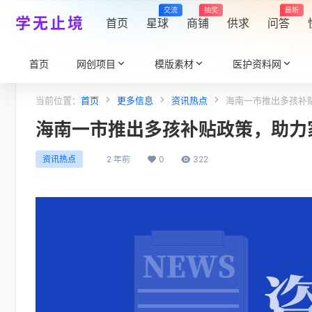
交流
抽奖
最新
学无止境
首页
星球
商铺
供求
问答
首页
网创项目
模版素材
医护资料网
当前位置：
首页
更多信息
资讯热点
海南一市推出多孩补
海南一市推出多孩补贴政策，助力
2 年前
0
322
资讯热点