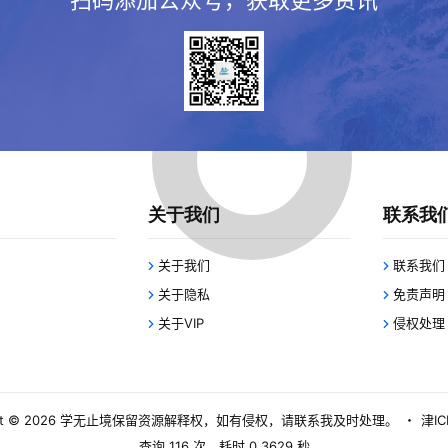
扫码添加公众号，获取更多资讯
关于我们
联系我
关于我们
联系我们
关于隐私
免责声明
关于VIP
侵权处理
 © 2026
学无止境
保留资源解释权，如有侵权，请联系我及时处理。
・
津IC
查询 116 次，耗时 0.3629 秒