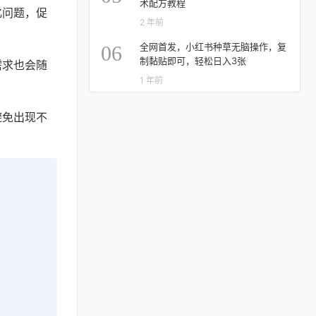
术配方教程
化问题，促
2 年前
全网首发，小红书种草无脑操作，复
06
制黏贴即可，轻松日入3张
需求也会随
1 年前
避免出现不