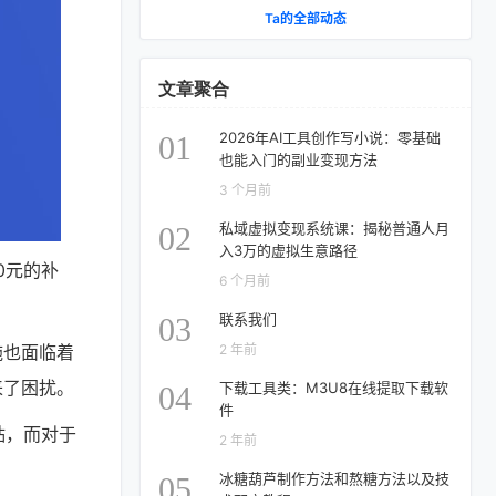
Ta的全部动态
文章聚合
2026年AI工具创作写小说：零基础
01
也能入门的副业变现方法
3 个月前
私域虚拟变现系统课：揭秘普通人月
02
入3万的虚拟生意路径
0元的补
6 个月前
联系我们
03
施也面临着
2 年前
来了困扰。
下载工具类：M3U8在线提取下载软
04
件
贴，而对于
2 年前
冰糖葫芦制作方法和熬糖方法以及技
05