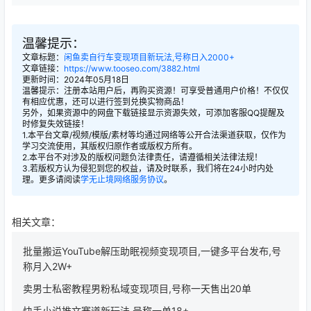
温馨提示：
文章标题：
闲鱼卖自行车变现项目新玩法,号称日入2000+
文章链接：
https://www.tooseo.com/3882.html
更新时间：2024年05月18日
温馨提示：注册本站用户后，再购买资源！可享受普通用户价格！不仅仅
有相应优惠，还可以进行签到兑换实物商品！
另外，如果资源中的网盘下载链接显示资源失效，可添加客服QQ提醒及
时修复失效链接！
1.本平台文章/视频/模版/素材等均通过网络等公开合法渠道获取，仅作为
学习交流使用，其版权归原作者或版权方所有。
2.本平台不对涉及的版权问题负法律责任，请遵循相关法律法规！
3.若版权方认为侵犯到您的权益，请及时联系，我们将在24小时内处
理。更多请阅读
学无止境网络服务协议
。
相关文章：
批量搬运YouTube解压助眠视频变现项目,一键多平台发布,号
称月入2W+
卖男士私密教程男粉私域变现项目,号称一天售出20单
快手小说推文赛道新玩法,号称一单18+