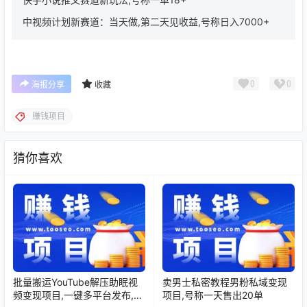
中视频计划新赛道：当天做,第二天见收益,号称日入7000+
0
0
海报分享
收藏
赚钱项目
猜你喜欢
批量搬运YouTube解压助眠视
卖男士私密教程男粉私域变现
频变现项目,一键多平台发布,号
项目,号称一天售出20单