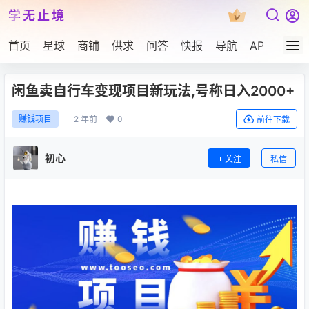
学无止境
首页
星球
商铺
供求
问答
快报
导航
APP下载
闲鱼卖自行车变现项目新玩法,号称日入2000+
2 年前
0
赚钱项目
前往下载
初心
关注
私信