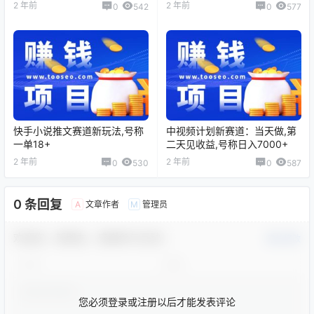
称月入2W+
2 年前
2 年前
0
542
0
577
快手小说推文赛道新玩法,号称
中视频计划新赛道：当天做,第
一单18+
二天见收益,号称日入7000+
2 年前
2 年前
0
530
0
587
0 条回复
文章作者
管理员
A
M
欢迎您，新朋友，感谢参与互动！
确认修改
您必须登录或注册以后才能发表评论