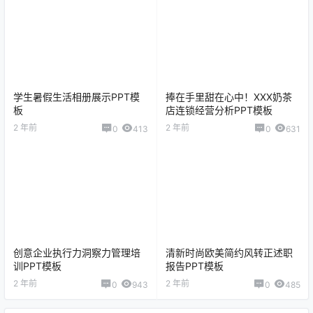
学生暑假生活相册展示PPT模
捧在手里甜在心中！XXX奶茶
板
店连锁经营分析PPT模板
2 年前
2 年前
0
413
0
631
创意企业执行力洞察力管理培
清新时尚欧美简约风转正述职
训PPT模板
报告PPT模板
2 年前
2 年前
0
943
0
485