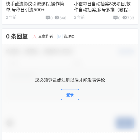
快手截流协议引流课程,操作简
小蚕每日自动抽奖8次项目,软
单,号称日引流500+
件自动抽奖,多号多撸（教程
+软件）
2 年前
2 年前
0
648
0
733
0 条回复
文章作者
管理员
A
M
欢迎您，新朋友，感谢参与互动！
确认修改
您必须登录或注册以后才能发表评论
登录
提交