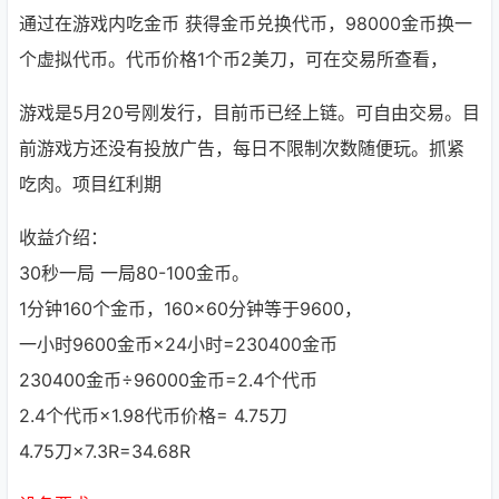
通过在游戏内吃金币 获得金币兑换代币，98000金币换一
个虚拟代币。代币价格1个币2美刀，可在交易所查看，
游戏是5月20号刚发行，目前币已经上链。可自由交易。目
前游戏方还没有投放广告，每日不限制次数随便玩。抓紧
吃肉。项目红利期
收益介绍：
30秒一局 一局80-100金币。
1分钟160个金币，160×60分钟等于9600，
一小时9600金币×24小时=230400金币
230400金币÷96000金币=2.4个代币
2.4个代币×1.98代币价格= 4.75刀
4.75刀×7.3R=34.68R