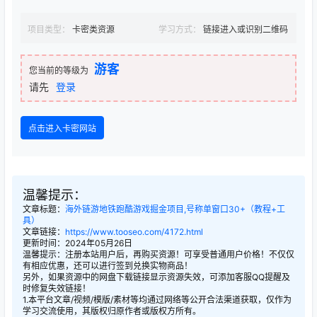
项目类型：
卡密类资源
学习方式：
链接进入或识别二维码
游客
您当前的等级为
请先
登录
点击进入卡密网站
温馨提示：
文章标题：
海外链游地铁跑酷游戏掘金项目,号称单窗口30+（教程+工
具）
文章链接：
https://www.tooseo.com/4172.html
更新时间：2024年05月26日
温馨提示：注册本站用户后，再购买资源！可享受普通用户价格！不仅仅
有相应优惠，还可以进行签到兑换实物商品！
另外，如果资源中的网盘下载链接显示资源失效，可添加客服QQ提醒及
时修复失效链接！
1.本平台文章/视频/模版/素材等均通过网络等公开合法渠道获取，仅作为
学习交流使用，其版权归原作者或版权方所有。