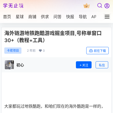
学无止境
首页
星球
商铺
供求
问答
快报
导航
APP下载
海外链游地铁跑酷游戏掘金项目,号称单窗口
30+（教程+工具）
2 年前
0
卡密项目
前往下载
初心
关注
私信
大家都玩过地铁酷跑，和咱们现在的海外酷跑是一样的，