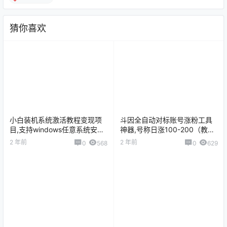
猜你喜欢
小白装机系统激活教程变现项
斗因全自动对标账号涨粉工具
目,支持windows任意系统安装,
神器,号称日涨100-200（教程
可卖可自的神器（教程+软件）
+软件）
2 年前
2 年前
0
568
0
629