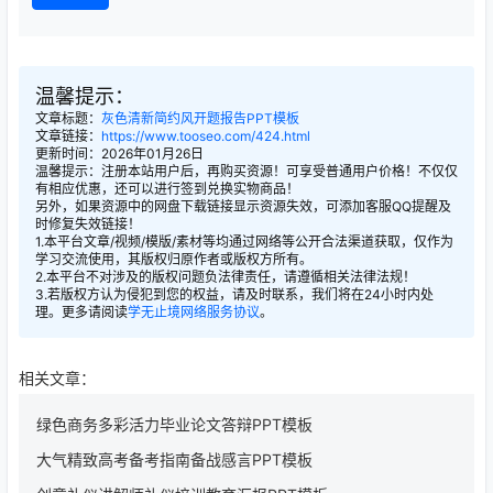
温馨提示：
文章标题：
灰色清新简约风开题报告PPT模板
文章链接：
https://www.tooseo.com/424.html
更新时间：2026年01月26日
温馨提示：注册本站用户后，再购买资源！可享受普通用户价格！不仅仅
有相应优惠，还可以进行签到兑换实物商品！
另外，如果资源中的网盘下载链接显示资源失效，可添加客服QQ提醒及
时修复失效链接！
1.本平台文章/视频/模版/素材等均通过网络等公开合法渠道获取，仅作为
学习交流使用，其版权归原作者或版权方所有。
2.本平台不对涉及的版权问题负法律责任，请遵循相关法律法规！
3.若版权方认为侵犯到您的权益，请及时联系，我们将在24小时内处
理。更多请阅读
学无止境网络服务协议
。
相关文章：
绿色商务多彩活力毕业论文答辩PPT模板
大气精致高考备考指南备战感言PPT模板