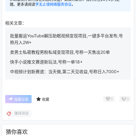
理。更多请阅读
学无止境网络服务协议
。
相关文章：
批量搬运YouTube解压助眠视频变现项目,一键多平台发布,号
称月入2W+
卖男士私密教程男粉私域变现项目,号称一天售出20单
快手小说推文赛道新玩法,号称一单18+
中视频计划新赛道：当天做,第二天见收益,号称日入7000+
0
0
海报分享
收藏
赚钱项目
猜你喜欢