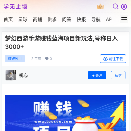
学无止境
首页
星球
商铺
供求
问答
快报
导航
APP下载
梦幻西游手游赚钱蓝海项目新玩法,号称日入
3000+
2 年前
0
赚钱项目
前往下载
初心
关注
私信