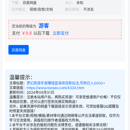
下载：
百度网盘
大小：
未知
文件格式：
视频/音频/文档
解压密码：
不涉及
游客
您当前的等级为
支付
￥9.8
以后下载
立即支付
百度网盘
温馨提示：
文章标题：
梦幻西游手游赚钱蓝海项目新玩法,号称日入3000+
文章链接：
https://www.tooseo.com/4324.html
更新时间：2024年05月31日
温馨提示：注册本站用户后，再购买资源！可享受普通用户价格！不仅仅
有相应优惠，还可以进行签到兑换实物商品！
另外，如果资源中的网盘下载链接显示资源失效，可添加客服QQ提醒及
时修复失效链接！
1.本平台文章/视频/模版/素材等均通过网络等公开合法渠道获取，仅作为
学习交流使用，其版权归原作者或版权方所有。
2.本平台不对涉及的版权问题负法律责任，请遵循相关法律法规！
3.若版权方认为侵犯到您的权益，请及时联系，我们将在24小时内处