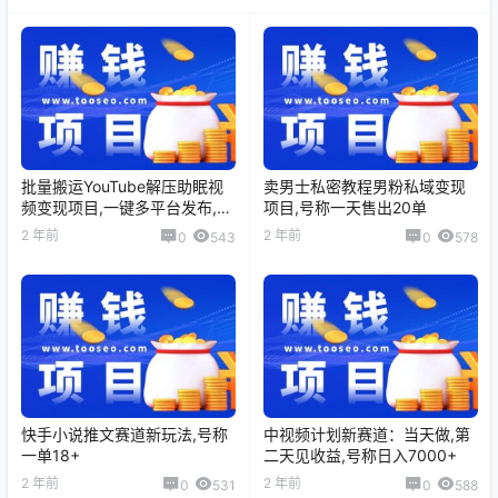
批量搬运YouTube解压助眠视
卖男士私密教程男粉私域变现
频变现项目,一键多平台发布,号
项目,号称一天售出20单
称月入2W+
2 年前
2 年前
0
543
0
578
快手小说推文赛道新玩法,号称
中视频计划新赛道：当天做,第
一单18+
二天见收益,号称日入7000+
2 年前
2 年前
0
531
0
588