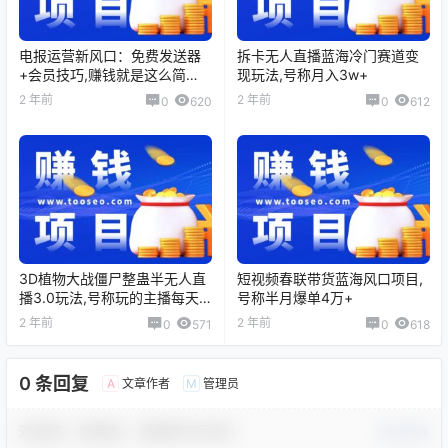
电报运营新风口：免费发送器
拆卡无人直播蓝海冷门赛道变
+会员技巧,赚钱就是这么简
现玩法,号称月入3w+
单！
2 年前
2 年前
0
620
0
612
3D植物大战僵尸整蛊半无人直
短视频春联带货蓝海风口项目,
播3.0玩法,号称玩的主播每天
号称半月爆单4万+
日入1000+
2 年前
2 年前
0
571
0
618
0 条回复
文章作者
管理员
A
M
欢迎您，新朋友，感谢参与互动！
确认修改