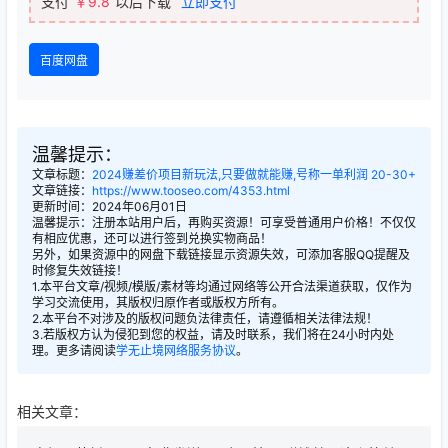
支付
￥9.8
以后下载
立即支付
百度网盘
温馨提示：
文章标题：
2024赚差价项目新玩法,只要做就能赚,号称一单利润 20-30+
文章链接：
https://www.tooseo.com/4353.html
更新时间：2024年06月01日
温馨提示：注册本站用户后，再购买资源！可享受普通用户价格！不仅仅
有相应优惠，还可以进行签到兑换实物商品！
另外，如果资源中的网盘下载链接显示资源失效，可添加客服QQ提醒及
时修复失效链接！
1.本平台文章/视频/模版/素材等均通过网络等公开合法渠道获取，仅作为
学习交流使用，其版权归原作者或版权方所有。
2.本平台不对涉及的版权问题负法律责任，请遵循相关法律法规！
3.若版权方认为侵犯到您的权益，请及时联系，我们将在24小时内处
理。更多请阅读
学无止境网络服务协议
。
相关文章：