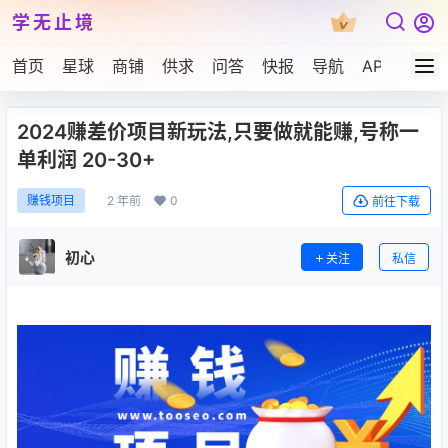
学无止境
首页
星球
商铺
供求
问答
快报
导航
APP下载
2024赚差价项目新玩法,只要做就能赚,号称一
单利润 20-30+
2 年前
0
赚钱项目
前往下载
初心
关注
私信