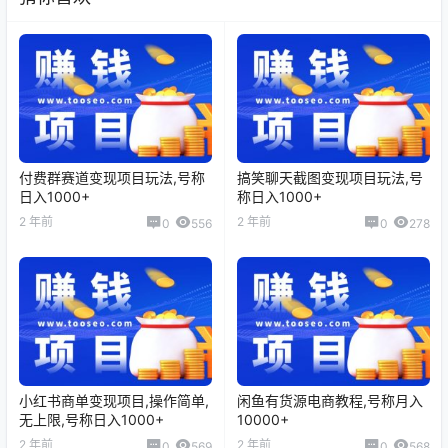
付费群赛道变现项目玩法,号称
搞笑聊天截图变现项目玩法,号
日入1000+
称日入1000+
2 年前
2 年前
0
556
0
278
小红书商单变现项目,操作简单,
闲鱼有货源电商教程,号称月入
无上限,号称日入1000+
10000+
2 年前
2 年前
0
569
0
568