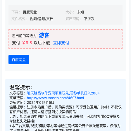
下载：
百度网盘
大小：
未知
文件格式：
视频/音频/文档
解压密码：
不涉及
游客
您当前的等级为
支付
￥9.8
以后下载
立即支付
百度网盘
温馨提示：
文章标题：
聊天赚钱软件变现项目玩法,号称单机日入200+
文章链接：
https://www.tooseo.com/4697.html
更新时间：2024年06月15日
温馨提示：注册本站用户后，再购买资源！可享受普通用户价格！不仅仅
有相应优惠，还可以进行签到兑换实物商品！
另外，如果资源中的网盘下载链接显示资源失效，可添加客服QQ提醒及
时修复失效链接！
1.本平台文章/视频/模版/素材等均通过网络等公开合法渠道获取，仅作为
学习交流使用，其版权归原作者或版权方所有。