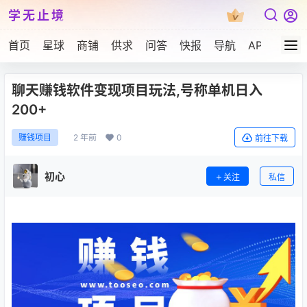
学无止境
首页
星球
商铺
供求
问答
快报
导航
APP下载
聊天赚钱软件变现项目玩法,号称单机日入
200+
2 年前
0
赚钱项目
前往下载
初心
关注
私信